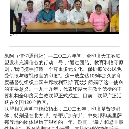
AICU
果阿（信仰通讯社）—二O二六年初，全印度天主教联
盟发出充满信心的行动口号，“通过团结、教育和恪守原
则，我们携手打造一个尊重多元文化、保护每位公民免
受仇恨与歧视侵害的印度”。这一成立达106年之久的印
度基督徒组织全国主席埃利亚斯·瓦兹如强调了这一使命
的重要意义。一九一九年，代表印度天主教平信徒的主
要机构全印度天主教联盟正式成立。目前，联盟广泛活
跃在全国120个教区。
联盟相关声明中继续指出，二O二五年，印度基督徒群
体，特别是在北方邦、恰蒂斯加尔邦、中央邦和奥里萨
邦等地的团体经历了艰难的一年。期间，“暴力和恐吓事
件频发”，圣诞节期间尤为严重。本社收到的跨年呼吁