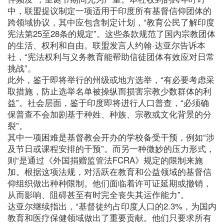
中，联盟提议制定一项适用于印度所有基督信仰团体的
跨领域协议，其中应包含制定计划，“教育公民了解印度
宪法第25至28条的规定”。这些条款规范了国内宗教团体
的生活、权利和自由。联盟发言人约翰·达亚尔告诉本
社，“宪法权利与义务教育能帮助信徒团体有效应对日常
挑战”。
此外，鉴于即将举行的州级或地方选举，“有必要考虑采
取措施，防止选举名单被操纵而损害宗教少数群体的利
益”。社会层面，鉴于印度即将进行人口普查，“必须确
保普查不会加剧基于种姓、种族、宗教或文化背景的分
裂”。
其中一项困难是基督教会开办的学校备受干预，例如“涉
及节日或课程安排的干预”。而另一种微妙的压力形式，
则“是通过《外国捐赠监管法FCRA》规定的限制来施
加。根据这项法规，对活跃在教育和公益领域的基督信
仰组织做出种种限制。他们面临着许可证延期或撤销，
从而影响、阻碍甚至有时完全丧失其运作能力”。
达亚尔继续指出，“基督徒约占印度人口的2.3%，为国内
教育和医疗保健领域做出了重要贡献。他们只要求所有