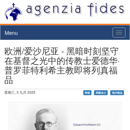
Menu
Toggl
naviga
欧洲/爱沙尼亚 - 黑暗时刻坚守
在基督之光中的传教士爱德华·
普罗菲特利希主教即将列真福
品
星期三, 3 九月 2025
殉道
耶稣会士
地方教会