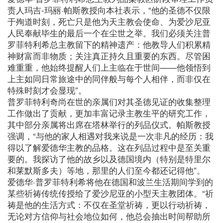
责人玛吉-玛丽·帕斯教授向本社表示，“他的圣德不仅限
于殉道时刻，死亡只是他为天主教会使命、为爱沙尼亚
人民奉献毕生的最后一个在尘世之举。我们必须关注普
罗菲特利希总主教留下的精神遗产：他教导人们积累精
神财富而非物质；关注真正持久且重要的东西。尽管困
难重重，他始终提醒人们上主临在于世间——他领悟到
上主如同日常旅途中的同伴般与每个人相伴，而非仅在
特殊时刻才会显现”。
普罗菲特利奇尚在世的亲属们对其圣德见证的收集整理
工作做出了贡献，更加丰富记录主教生平的研究工作，
其中部分亲属将出席在塔林举行的列品仪式。帕斯教授
强调，“与他的家人相遇对我来说是一次非凡的经历：我
得以了解爱德华主教的品格。这在列品过程中是至关重
要的。我探访了他的故乡以及德国境内（特别是特里尔
和莱默斯多夫）等地，那里的人们至今都还记得他”。
爱德华·普罗菲特利希将他在德国和波兰生活期间学到的
某些祈祷传统传授给了爱沙尼亚的小型天主教团体。“祈
祷是他的生活方式：不仅在圣堂祈祷，更以行动祈祷，
无论对方信仰与社会地位如何，他总会抽出时间帮助所