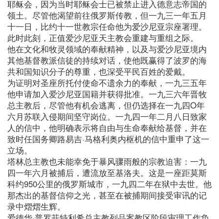
耶稣会，因为当时耶稣会士已被禁止进入德意志帝国的
领土。尽管他渴望前往俄罗斯传教，但一九三一年五月
十一日，比约十一世教宗任命他为爱沙尼亚宗座署理。
此时此刻，正值爱沙尼亚天主教会重建与重组之际。
他在文化和牧灵领域的奉献精神，以及与爱沙尼亚境内
其他基督教派信徒的持续对话，使他既赢得了波罗的海
共和国知识分子的尊重，也深受平民百姓的爱戴。
为证明对圣座所托付使命不遗余力的奉献，一九三五年
他申请加入爱沙尼亚国籍并获得批准。一九三六年晋牧
总主教后，尽管他有机会逃离，但仍选择在一九四O年
六月苏联入侵期间坚守岗位。一九四一年二月八日致家
人的信中，他明确表示将自由与生命奉献给基督，并在
致时任国务卿路易吉·马格利奥内枢机的信中重申了这一
立场。
塔林总主教也未能幸免于暴风骤雨般的宗教迫害：一九
四一年六月被捕后，遭流放至基洛夫。这是一座距莫斯
科约950公里的俄罗斯城市，一九四二年在狱中去世。他
那杰出的基督信仰之光，甚至在被捕期间接受审讯的记
录中熠熠生辉。
爱德华·普罗菲特利希总主教列品案教区阶段审理工作负