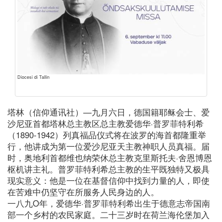
Diocesi di Tallin
塔林（信仰通讯社）—九月六日，德国籍耶稣会士、爱
沙尼亚首都塔林总主教区总主教爱德华·普罗菲特利希
（1890-1942）列真福品仪式将在波罗的海首都隆重举
行，他讲成为第一位爱沙尼亚天主教神职人员真福。届
时，奥地利首都维也纳荣休总主教克里斯托夫·舍恩博恩
枢机讲主礼。普罗菲特利希总主教的生平既独特又极具
现实意义：他是一位在基督信仰中找到力量的人，即使
在苦难中仍坚守在所服务人民身边的人。
一八九O年，爱德华·普罗菲特利希出生于德意志帝国南
部一个乡村的农民家庭。二十三岁时在荷兰海伦堡加入