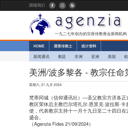
跟随我们
一九二七年创办的宗座传教善会新闻机构
HOME
遇害传教士
统计资料
新闻通讯
教廷
非洲
亚洲
美国
美洲/波多黎各 - 教宗任
星期六, 21 九月 2024
梵蒂冈城（信仰通讯社）—圣父教宗方济各正
教区荣休总主教巴尔塔扎尔·恩里克·波拉斯·
使，代表教宗主持十一月十九日至二十四日在
盛会。
（Agenzia Fides 21/09/2024）