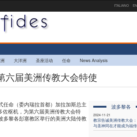
ITALIANO
EN
欧洲
大洋洲
圣座活动
任命
News Analysis
命第六届美洲传教大会特使
式任命（委内瑞拉首都）加拉加斯总主
波多黎各
卡多佐枢机，为第六届美洲传教大会特
2024-11-21
波多黎各彭塞教区举行的美洲大陆传教
教宗告诫美洲传教大会：
与圣神同在才能成为福传