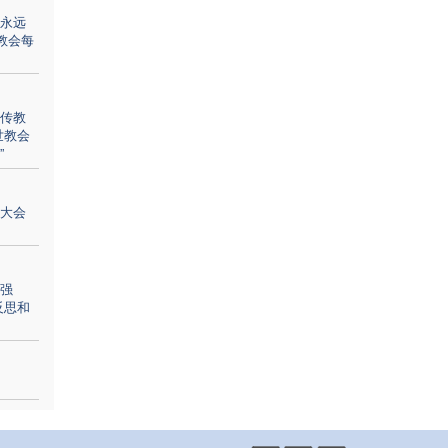
永远
教会每
传教
世教会
”
大会
强
反思和