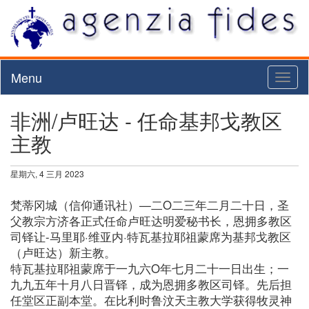
Menu
Toggl
naviga
非洲/卢旺达 - 任命基邦戈教区
主教
星期六, 4 三月 2023
梵蒂冈城（信仰通讯社）—二O二三年二月二十日，圣
父教宗方济各正式任命卢旺达明爱秘书长，恩拥多教区
司铎让-马里耶·维亚内·特瓦基拉耶祖蒙席为基邦戈教区
（卢旺达）新主教。
特瓦基拉耶祖蒙席于一九六O年七月二十一日出生；一
九九五年十月八日晋铎，成为恩拥多教区司铎。先后担
任堂区正副本堂。在比利时鲁汶天主教大学获得牧灵神