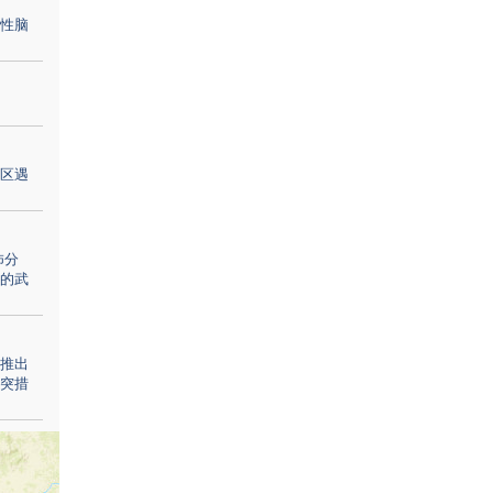
性脑
区遇
怖分
的武
推出
突措