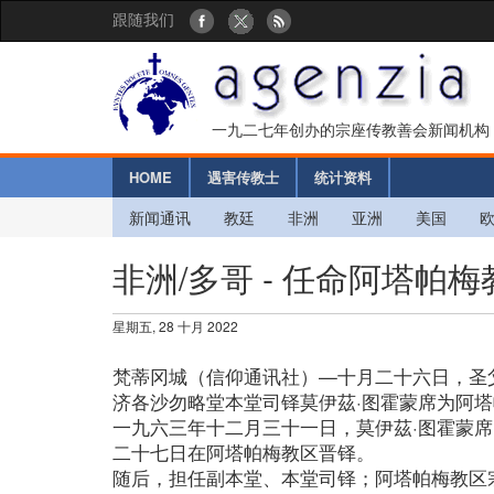
跟随我们
一九二七年创办的宗座传教善会新闻机构
HOME
遇害传教士
统计资料
新闻通讯
教廷
非洲
亚洲
美国
非洲/多哥 - 任命阿塔帕
星期五, 28 十月 2022
梵蒂冈城（信仰通讯社）—十月二十六日，圣
济各沙勿略堂本堂司铎莫伊茲·图霍蒙席为阿
一九六三年十二月三十一日，莫伊茲·图霍蒙
二十七日在阿塔帕梅教区晋铎。
随后，担任副本堂、本堂司铎；阿塔帕梅教区