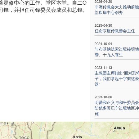
蒂灵修中心的工作、堂区本堂。自二O
2026-04-20
非洲传教会大力推动前瞻
司铎，并担任司铎委员会成员和总铎。
部疾病中心创办
2025-04-30
任命宗座传教善会主任
2024-10-04
与布基纳法索边境接壤地
袭、十九人丧生
2023-11-13
主教团主席指出“面对恐
子，我们拿起十字架这爱
器”
2023-10-06
明爱和正义与和平委员会
防范多哥贝宁边境地区冲
施