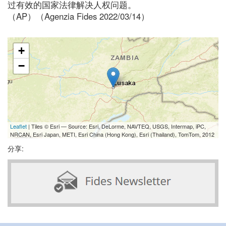
过有效的国家法律解决人权问题。
（AP）（Agenzia Fides 2022/03/14）
+
−
Leaflet
| Tiles © Esri — Source: Esri, DeLorme, NAVTEQ, USGS, Intermap, iPC,
NRCAN, Esri Japan, METI, Esri China (Hong Kong), Esri (Thailand), TomTom, 2012
分享: