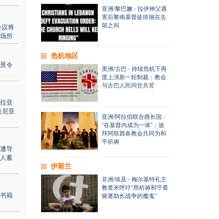
亚洲/黎巴嫩 - 拉伊神父遇
害后黎南基督徒徘徊在去
留之间
会议将
场所
危机地区
景令
美洲/古巴 - 持续危机下再
度上演新一轮制裁：教会
与古巴人民同甘共苦
拉亚
美尼亚
亚洲/阿拉伯联合酋长国 -
“在基督内成为一体”：迪
拜阿联酋各教会共同为和
平祈祷
遭导
人蓄
伊斯兰
非洲/埃及 - 梅尔基特礼主
教查米呼吁“用祈祷和守斋
书籍
驱逐助长战争的魔鬼”