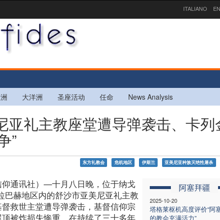
ITALIANO
EN
欧洲
大洋洲
圣座活动
任命
News Analysis
亚美尼亚礼主教座堂遭导弹袭击、卡列
争”
东方礼教会
危机地区
伊斯兰
亚美尼亚种族灭绝性屠杀
信仰通讯社）—十月八日晚，位于纳戈
阿塞拜疆
卡拉巴赫地区内的舒沙市亚美尼亚礼主教
2025-10-20
基督救世主堂遭导弹袭击，基督信仰宗
塔格莱枢机高度评价“阿
屋顶被炸损失惨重。在持续了三十多年
的教会充满活力”