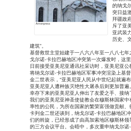
的纳戈
突日益
拜疆政
Armenpress
斥了亚
亚武装
历史、
建筑”。
基督救世主堂始建于一八六八年至一八八七年
戈尔诺-卡拉巴赫地区冲突第一次爆发时，这
日前接受亚美尼亚通讯社采访时，亚美尼亚公
将纳戈尔诺-卡拉巴赫地区军事冲突渲染上基
金二世表示，“亚美尼亚人民从中世纪起就遍
亚美尼亚人遭种族灭绝性大屠杀后则更加普遍
幸存下来的亚美尼亚人伸出了友爱之手、接纳
我们的亚美尼亚神圣使徒教会在穆斯林国家中
率性的公民，为所在国家的繁荣富强做贡献、
卡列金二世还谈到，纳戈尔诺-卡拉巴赫地区冲
们的斡旋，已经形成了由高加索地区穆斯林领
的三方会议平台。会晤中，多次重申纳戈尔诺