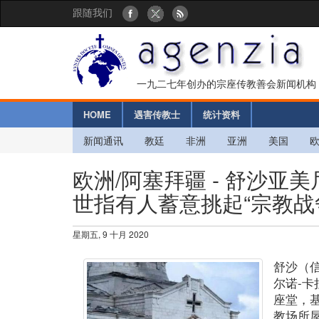
跟随我们
一九二七年创办的宗座传教善会新闻机构
HOME
遇害传教士
统计资料
新闻通讯
教廷
非洲
亚洲
美国
欧洲/阿塞拜疆 - 舒沙
世指有人蓄意挑起“宗教战
星期五, 9 十月 2020
舒沙（
尔诺-
座堂，
教场所