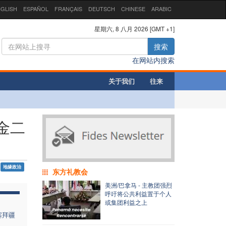
GLISH
ESPAÑOL
FRANÇAIS
DEUTSCH
CHINESE
ARABIC
星期六, 8 八月 2026 [GMT +1]
搜索
在网站内搜索
关于我们
往来
金二
地缘政治
东方礼教会
美洲/巴拿马 - 主教团强烈
呼吁将公共利益置于个人
或集团利益之上
塞拜疆