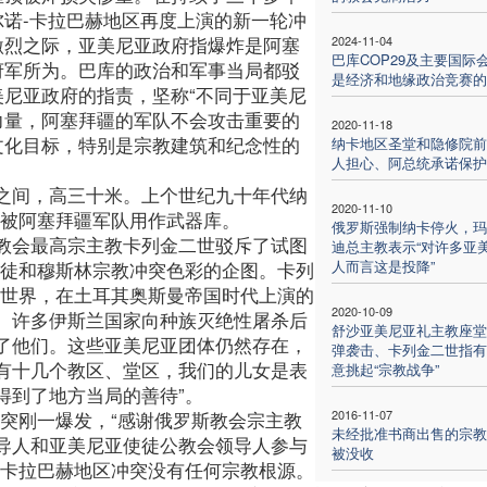
尔诺-卡拉巴赫地区再度上演的新一轮冲
激烈之际，亚美尼亚政府指爆炸是阿塞
2024-11-04
巴库COP29及主要国际
府军所为。巴库的政治和军事当局都驳
是经济和地缘政治竞赛的
美尼亚政府的指责，坚称“不同于亚美尼
力量，阿塞拜疆的军队不会攻击重要的
2020-11-18
文化目标，特别是宗教建筑和纪念性的
纳卡地区圣堂和隐修院前
人担心、阿总统承诺保护
之间，高三十米。上个世纪九十年代纳
2020-11-10
里被阿塞拜疆军队用作武器库。
俄罗斯强制纳卡停火，玛
教会最高宗主教卡列金二世驳斥了试图
迪总主教表示“对许多亚
人而言这是投降”
督徒和穆斯林宗教冲突色彩的企图。卡列
布世界，在土耳其奥斯曼帝国时代上演的
2020-10-09
。许多伊斯兰国家向种族灭绝性屠杀后
舒沙亚美尼亚礼主教座堂
了他们。这些亚美尼亚团体仍然存在，
弹袭击、卡列金二世指有
有十几个教区、堂区，我们的儿女是表
意挑起“宗教战争”
得到了地方当局的善待”。
2016-11-07
突刚一爆发，“感谢俄罗斯教会宗主教
未经批准书商出售的宗教
导人和亚美尼亚使徒公教会领导人参与
被没收
-卡拉巴赫地区冲突没有任何宗教根源。