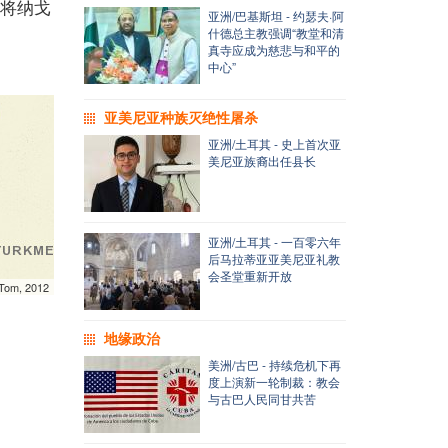
图将纳戈
亚洲/巴基斯坦 - 约瑟夫·阿
什德总主教强调“教堂和清
真寺应成为慈悲与和平的
中心”
亚美尼亚种族灭绝性屠杀
亚洲/土耳其 - 史上首次亚
美尼亚族裔出任县长
亚洲/土耳其 - 一百零六年
后马拉蒂亚亚美尼亚礼教
会圣堂重新开放
mTom, 2012
地缘政治
美洲/古巴 - 持续危机下再
度上演新一轮制裁：教会
与古巴人民同甘共苦