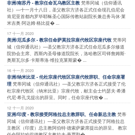
梵蒂冈城（信仰通讯
非洲/南苏丹 - 教宗任命瓦乌教区主教
社）—十一月十八日，圣父教宗方济各正式任命现孔伯尼会
肯尼亚首都内罗毕耶稣圣心国际传教站副院长兼总务马休∙莱
米吉奥∙阿达姆∙格比提� ...
17 十一月 2020
梵蒂冈
美洲/厄瓜多尔 - 教宗任命萨莫拉宗座代牧区宗座代牧
城（信仰通讯社）—圣父教宗方济各正式任命厄瓜多尔修道
院协会主席、西斯内圣母修道院院长，洛哈教区司铎詹姆斯∙
奥斯瓦尔多∙卡斯蒂洛∙维拉克莱斯蒙� ...
16 十一月 2020
非洲/纳米比亚 - 伦杜宗座代牧区宗座代牧辞职、任命宗座署
梵蒂冈城（信仰通讯社）—圣父教宗方济各正式接受了伦
理
杜宗座代牧区（纳米比亚）宗座代牧，献主会士约瑟夫∙希潘
代尼∙希孔戈提出的辞呈。同时，任命宗座代牧� ...
12 十一月 2020
梵蒂
亚洲/印度 - 教宗接受阿格拉总主教辞职、任命新总主教
冈城（信仰通讯社）—圣父教宗方济各正式接受了阿格拉总
主教区（印度）总主教阿伯特∙德索萨蒙席提出的辞呈。 教宗
任命阿拉哈巴德教区主教拉夫∙曼贾勒� ...