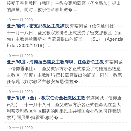
接受了春川教区（韩国）主教金完和蒙席（圣名路加）提出
的辞呈。同时，教宗任命春川教� ...
19 十一月 2020
梵蒂冈城（信仰通讯社）—
亚洲/缅甸 - 密支那教区主教辞职
十一月十八日，圣父教宗方济各正式接受了密支那教区（缅
甸）主教弗兰西斯∙杜当蒙席提出的辞呈。 （SL）（Agenzia
Fides 2020/11/19） ...
19 十一月 2020
梵蒂冈城
亚洲/印度 - 海德拉巴德总主教辞职、任命新总主教
（信仰通讯社）—圣父教宗方济各正式接受了海德拉巴德总
主教区（印度）主教图玛∙巴拉蒙席提出的辞呈。同时，教宗
任命现卡奴尔教区主教安东尼∙普拉� ...
19 十一月 2020
梵蒂冈城（信仰通
非洲/刚果（金）- 教宗任命金杜教区主教
讯社）—十一月十八日，圣父教宗方济各正式任命现在意大
利蒂沃利教区堂区服务的刚果民主共和国金杜教区司铎弗朗
索瓦∙阿贝里∙姆霍亚∙穆特� ...
19 十一月 2020