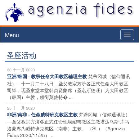
Menu
Toggl
naviga
圣座活动
30 十一月 2020
梵蒂冈城（信仰通讯
亚洲/韩国 - 教宗任命大田教区辅理主教
社）—十一月二十八日，圣父教宗方济各正式任命大田教区
司铎，现圣家堂本堂韩贞贤蒙席（圣名斯德旺）为大田教区
（韩国）主教，领衔莫佐特� ...
25 十一月 2020
梵蒂冈城（信仰通讯社）
非洲/南非 - 任命威特班克教区主教
—圣父教宗方济各正式任命现埃绍韦教区主教塔达乌斯∙库马
洛蒙席为威特班克教区（南非）主教。 （SL）（Agenzia
Fides 2020/11/25） ...