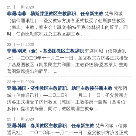
25 十一月 2020
梵蒂冈城
非洲/南非 - 勒斯滕堡教区主教辞职、任命新主教
（信仰通讯社）—圣父教宗方济各正式接受了勒斯滕堡教区
（南非）主教，赎主会士凯文∙帕特里克∙道林提出的辞呈。同
时，任命比勒陀利亚总主教区副主� ...
23 十一月 2020
梵蒂冈城（信仰通讯
非洲/刚果（金）- 基桑图教区主教辞职
社）—二O二O年十一月二十一日，圣父教宗方济各正式接受
了基桑图教区（刚果民主共和国）主教费德勒∙恩塞莱莱∙兹姆
普图蒙席提出的辞呈。 ...
23 十一月 2020
梵蒂冈
亚洲/韩国 - 济州教区主教辞职、助理主教接任新主教
城（信仰通讯社）—二O二O年十一月二十一日，圣父教宗方
济各正式接受了济州教区（韩国）主教姜禹一蒙席（圣名伯
多禄）提出的辞呈。同时，教区助理主教� ...
23 十一月 2020
梵蒂冈城（信仰
亚洲/韩国 - 春川教区主教辞职、任命新主教
通讯社）—二O二O年十一月二十一日，圣父教宗方济各正式