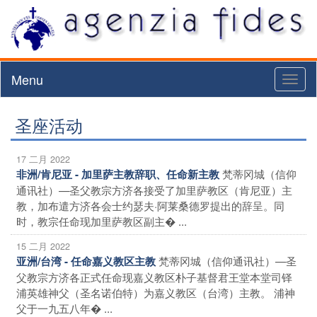
Menu
Toggl
naviga
圣座活动
17 二月 2022
梵蒂冈城（信仰
非洲/肯尼亚 - 加里萨主教辞职、任命新主教
通讯社）—圣父教宗方济各接受了加里萨教区（肯尼亚）主
教，加布遣方济各会士约瑟夫·阿莱桑德罗提出的辞呈。同
时，教宗任命现加里萨教区副主� ...
15 二月 2022
梵蒂冈城（信仰通讯社）—圣
亚洲/台湾 - 任命嘉义教区主教
父教宗方济各正式任命现嘉义教区朴子基督君王堂本堂司铎
浦英雄神父（圣名诺伯特）为嘉义教区（台湾）主教。 浦神
父于一九五八年� ...