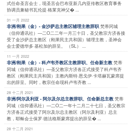
式任命圣言会士，现圣言会巴布亚新几内亚传教区教育事务
协调员兼秘书瓦伦提·格莱克神父� ...
31 一月 2022
梵蒂冈城
非洲/刚果（金）- 金沙萨总主教区辅理主教辞职
（信仰通讯社）—二O二二年一月三十日，圣父教宗方济各接
受了金沙萨总主教区（刚果民主共和国）辅理主教，圣神会
会士爱德华多·基松加的辞呈。 （SL） ...
11 一月 2022
梵蒂
非洲/刚果（金）- 科卢韦齐教区主教辞职、任命新主教
冈城（信仰通讯社）—圣父教宗方济各正式接受了科卢韦齐
教区（刚果民主共和国）主教内斯特·恩戈伊·卡塔赫瓦蒙席提
出的辞呈。同时，教宗任命现科卢韦齐教 ...
28 十二月 2021
梵蒂
非洲/阿尔及利亚 - 阿尔及尔总主教辞职、任命新总主教
冈城（信仰通讯社）—二O二一年十二月二十七日，圣父教宗
方济各正式接受了阿尔及尔总主教区（阿尔及利亚）总主
教，耶稣会士保罗·德法格斯蒙席提出的辞呈� ...
28 十二月 2021