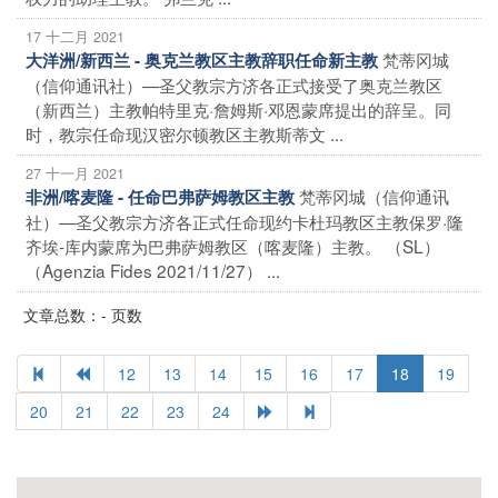
17 十二月 2021
梵蒂冈城
大洋洲/新西兰 - 奥克兰教区主教辞职任命新主教
（信仰通讯社）—圣父教宗方济各正式接受了奥克兰教区
（新西兰）主教帕特里克·詹姆斯·邓恩蒙席提出的辞呈。同
时，教宗任命现汉密尔顿教区主教斯蒂文 ...
27 十一月 2021
梵蒂冈城（信仰通讯
非洲/喀麦隆 - 任命巴弗萨姆教区主教
社）—圣父教宗方济各正式任命现约卡杜玛教区主教保罗·隆
齐埃-库内蒙席为巴弗萨姆教区（喀麦隆）主教。 （SL）
（Agenzia Fides 2021/11/27） ...
文章总数：- 页数
12
13
14
15
16
17
18
19
20
21
22
23
24