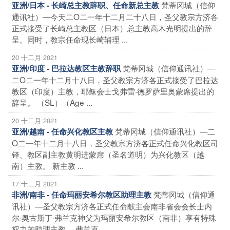
梵蒂冈城（信仰
亚洲/日本 - 长崎总主教辞职、任命新总主教
通讯社）—今天二O二一年十二月二十八日，圣父教宗方济各
正式接受了长崎总主教区（日本）总主教高木光明提出的辞
呈。同时，教宗任命现长崎辅理 ...
20 十二月 2021
梵蒂冈城（信仰通讯社）—
亚洲/印度 - 巴拉达教区主教辞职
二O二一年十二月十八日，圣父教宗方济各正式接受了巴拉达
教区（印度）主教，耶稣会士戈弗雷·德罗萨里奥蒙席提出的
辞呈。 （SL）（Age ...
20 十二月 2021
梵蒂冈城（信仰通讯社）—二
亚洲/越南 - 任命兴化教区主教
O二一年十二月十八日，圣父教宗方济各正式任命兴化教区司
铎、教区副主教黄明进蒙席（圣名道明）为兴化教区（越
南）主教。 新主教 ...
17 十二月 2021
梵蒂冈城（信仰通
非洲/南非 - 任命玛丽安希尔教区助理主教
讯社）—圣父教宗方济各正式任命献主会南非省会会长士内
尔·奥古斯丁·弗兰克神父为玛丽安希尔教区（南非）享有特殊
权力的助理主教。 弗兰克 ...