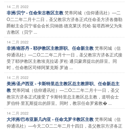
14 二月 2022
梵蒂冈城（信仰通讯社）—二
非洲/贝宁 - 任命朱古教区主教
O二二年二月十二日，圣父教宗方济各正式任命圣方济各撒勒
爵献主会贝宁省会会长贝纳德·德克莱沃·托哈·翁塔西神父为朱
古教区（贝宁 ...
14 二月 2022
梵蒂冈城（信
非洲/南苏丹 - 耶伊教区主教辞职、任命新主教
仰通讯社）—二O二二年二月十一日，圣父教宗方济各正式接
受了耶伊教区主教埃克拉诺·罗杜·通贝蒙席提出的辞呈。同
时，任命教区司铎阿莱克斯·罗迪 ...
14 二月 2022
美洲/圣卢西亚 - 卡斯特里总主教区总主教辞职、任命新总主
梵蒂冈城（信仰通讯社）—二O二二年二月十一日，圣父
教
教宗方济各正式接受了卡斯特里总主教区总主教，道明会士
罗伯特·里瓦斯提出的辞呈。同时，教宗任命罗索教� ...
14 二月 2022
梵蒂冈城（信
大洋洲/巴布亚新几内亚 - 任命戈罗卡教区主教
仰通讯社）—今天二O二二年二月十四日，圣父教宗方济各正