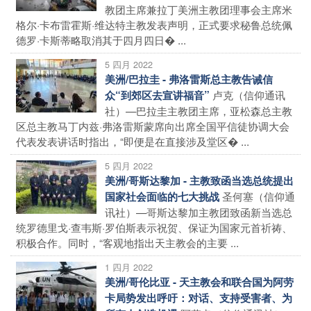
教团主席兼拉丁美洲主教团理事会主席米
格尔·卡布雷霍斯·维达特主教发表声明，正式要求秘鲁总统佩
德罗·卡斯蒂略取消其于四月四日� ...
5 四月 2022
美洲/巴拉圭 - 弗洛雷斯总主教告诫信
卢克（信仰通讯
众“到郊区去宣讲福音”
社）—巴拉圭主教团主席，亚松森总主教
区总主教马丁内兹·弗洛雷斯蒙席向出席全国平信徒协调大会
代表发表讲话时指出，“即便是在直接涉及堂区� ...
5 四月 2022
美洲/哥斯达黎加 - 主教致函当选总统提出
圣何塞（信仰通
国家社会面临的七大挑战
讯社）—哥斯达黎加主教团致函新当选总
统罗德里戈·查韦斯·罗伯斯表示祝贺、保证为国家元首祈祷、
积极合作。同时，“客观地指出天主教会的主要 ...
1 四月 2022
美洲/哥伦比亚 - 天主教会和联合国为阿劳
卡局势发出呼吁：对话、支持受害者、为