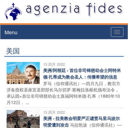
Menu
Toggl
naviga
美国
13 四月 2022
美洲/阿根廷 - 首位非司铎慈幼会士阿特米
德·扎蒂成为教会圣人：传播希望的信息
罗马（信仰通讯社）—四月九日，教宗方
济各授权圣座宣圣部部长马尔切罗·塞梅拉洛枢机颁布法令，
承认因+首位非司铎慈幼会士真福阿特米德·扎蒂（1880年10
月12日， ...
13 四月 2022
美洲 - 拉美教会明爱严正谴责马里乌波尔
马拉凯波（信仰通讯社）—
明爱遭到攻击