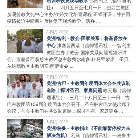
培训班恢复现场教学
社）—四月五日至七月一日，巴西主教团
所属传教文化中心主办的“跨文化培育课程”正式开课，并在因
疫情被迫中断两年后恢复了现场教学。活� ...
8 四月 2022
美洲/智利 - 教会-国家关系：将基督放在
康塞普西翁（信仰通讯社）—智利主
中心
教团主办了教会-国家关系问题视频研讨
会。康塞普西翁总主教区总主教费尔南多·科马里蒙席、圣贝
尔纳德教区主教胡安·冈萨雷� ...
7 四月 2022
美洲/古巴 - 主教团年度团体大会在共议制
哈瓦那（信仰
道路上探讨圣召、家庭问题
通讯社）—三月二十八日至三十一日，古
巴主教团第159届年度团体大会召开。圣座驻古巴大使出席了
会议，与会主教们在共议制道路上探讨圣召、家庭等� ...
6 四月 2022
美洲/秘鲁 - 主教指出《不能靠暂停权力来
利马（信仰通讯社）—秘鲁主
解决危机》