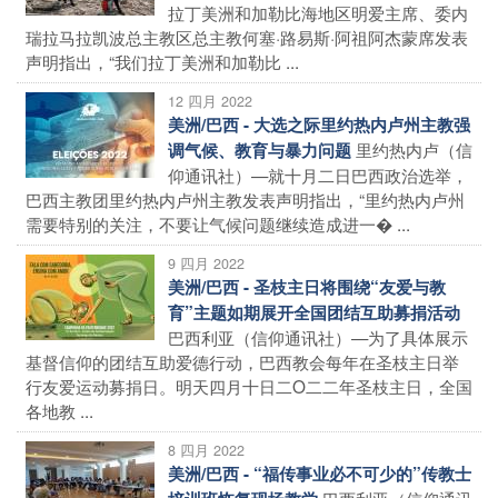
拉丁美洲和加勒比海地区明爱主席、委内
瑞拉马拉凯波总主教区总主教何塞·路易斯·阿祖阿杰蒙席发表
声明指出，“我们拉丁美洲和加勒比 ...
12 四月 2022
美洲/巴西 - 大选之际里约热内卢州主教强
里约热内卢（信
调气候、教育与暴力问题
仰通讯社）—就十月二日巴西政治选举，
巴西主教团里约热内卢州主教发表声明指出，“里约热内卢州
需要特别的关注，不要让气候问题继续造成进一� ...
9 四月 2022
美洲/巴西 - 圣枝主日将围绕“友爱与教
育”主题如期展开全国团结互助募捐活动
巴西利亚（信仰通讯社）—为了具体展示
基督信仰的团结互助爱德行动，巴西教会每年在圣枝主日举
行友爱运动募捐日。明天四月十日二O二二年圣枝主日，全国
各地教 ...
8 四月 2022
美洲/巴西 - “福传事业必不可少的”传教士
巴西利亚（信仰通讯