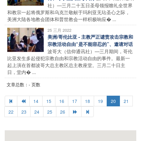
社）—三月二十五日圣母领报瞻礼全世界
和教宗一起将俄罗斯和乌克兰敬献于玛利亚无玷圣心之际，
美洲大陆各地教会团体和普世教会一样积极响应� ...
25 三月 2022
美洲/哥伦比亚 - 主教严正谴责攻击宗教和
宗教活动自由“是不能容忍的”、邀请对话
波哥大（信仰通讯社）—三月期间，哥伦
比亚发生多起侵犯宗教自由和宗教活动自由的事件。最新一
起上演在首都波哥大总主教区总主教座堂。三月二十日主
日，堂内� ...
文章总数：- 页数
14
15
16
17
18
19
20
21
22
23
24
25
26