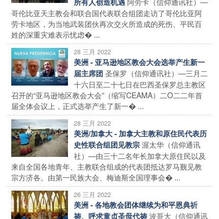
阿劳卡（信仰通讯社）—
所有人创造机遇
哥伦比亚天主教会和联合国代表联合组团走访了哥伦比亚阿
劳卡地区，为当地武装团伙再次交火所造成的死伤、平民百
姓的深重灾难表示忧虑� ...
28 三月 2022
美洲 - 亚马逊地区教会大会选举产生新一
圣保罗（信仰通讯社）—三月二
届主席团
十六日至二十七日在巴西圣保罗总主教区
召开的“亚马逊地区教会大会”（缩写CEAMA）二O二二年首
届全体会议上，正式选举产生了新一� ...
28 三月 2022
美洲/加拿大 - 加拿大主教和原住民代表历
渥太华（信仰通讯
史性联合组团见教宗
社）—由三十二名年长加拿大原住民以及
来自全国各地青年、主教联合组成的代表团抵达罗马觐见教
宗方济各。由第一民族大会、梅迪斯全国理事会� ...
26 三月 2022
美洲 - 各地教会团体继续为和平恩典祈
波哥大（信仰通讯
祷、呼求童贞圣母代祷