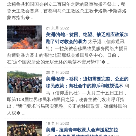
念秘鲁共和国国会创立二百周年之际的隆重弥撒圣祭上，秘
鲁天主教会首席，首都利马总主教区总主教卡洛斯·卡斯蒂洛
蒙席指出� ...
21 九月 2022
美洲/海地 - 贫困、绝望、缺乏相应政策加
太子港（信仰通讯
剧了针对教会的暴力
社）—拉美教会移民牧灵服务网络声援日
前遭到暴力袭击的海地北部耶稣会难民服务中心。日前，
在“这个国家所处的无尽无休的动荡不安局势中”� ...
20 九月 2022
美洲/秘鲁 - 移民：迫切需要完整、公正的
利
移民政策；向社会中的排斥和歧视说不
马（信仰通讯社）—九月二十五日主日，
即第108届世界移民和难民日之际，秘鲁主教们发出呼吁指
出，“我们要求当局落实完整、公正的移民政策，确保移民的
人权� ...
19 九月 2022
美洲 - 拉美青年牧灵大会声援尼加拉