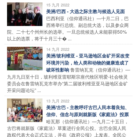
15 九月 2022
美洲/巴西 - 大选之际主教与候选人见面
巴西利亚（信仰通讯社）—十月二日，巴
西将举行总统、副总统大选，以及参众两
院、二十七个州州长的选举。一旦总统候选人未能获得50%
以上的选票，将于十月三十� ...
14 九月 2022
美洲/玻利维亚 - 亚马逊地区金矿开采改变
环境并污染，给人类和动物的健康造成了
鲁雷纳瓦克（信仰通讯社）—
破坏性影响
九月九日至十日，玻利维亚雷耶斯宗座代牧区明爱-社会牧灵
委员会在鲁雷纳瓦克市举办“第二届玻利维亚亚马逊地区金矿
开采问题论坛” ...
13 九月 2022
美洲/古巴 - 主教呼吁古巴人民本着良知、
信仰、信念与原则就新版《家庭法》投票
哈瓦那（信仰通讯社）—九月二十五日，
古巴将就新版《家庭法》草案进行全民公投。古巴全国人民
政权代表大会正式立法，并在《政府公报》上发表。全民公