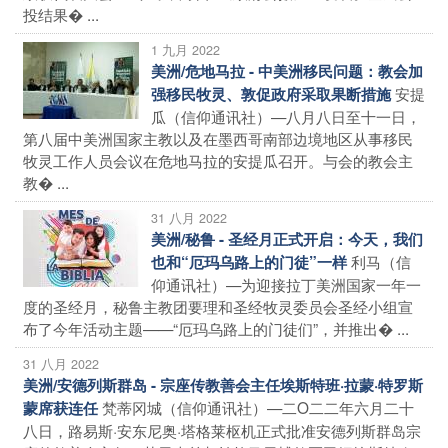
投结果� ...
1 九月 2022
美洲/危地马拉 - 中美洲移民问题：教会加
安提
强移民牧灵、敦促政府采取果断措施
瓜（信仰通讯社）—八月八日至十一日，
第八届中美洲国家主教以及在墨西哥南部边境地区从事移民
牧灵工作人员会议在危地马拉的安提瓜召开。与会的教会主
教� ...
31 八月 2022
美洲/秘鲁 - 圣经月正式开启：今天，我们
利马（信
也和“厄玛乌路上的门徒”一样
仰通讯社）—为迎接拉丁美洲国家一年一
度的圣经月，秘鲁主教团要理和圣经牧灵委员会圣经小组宣
布了今年活动主题——“厄玛乌路上的门徒们”，并推出� ...
31 八月 2022
美洲/安德列斯群岛 - 宗座传教善会主任埃斯特班·拉蒙·特罗斯
梵蒂冈城（信仰通讯社）—二O二二年六月二十
蒙席获连任
八日，路易斯·安东尼奥·塔格莱枢机正式批准安德列斯群岛宗