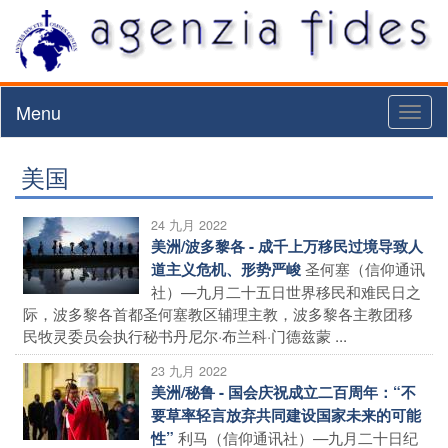
Menu
Toggl
naviga
美国
24 九月 2022
美洲/波多黎各 - 成千上万移民过境导致人
圣何塞（信仰通讯
道主义危机、形势严峻
社）—九月二十五日世界移民和难民日之
际，波多黎各首都圣何塞教区辅理主教，波多黎各主教团移
民牧灵委员会执行秘书丹尼尔·布兰科·门德兹蒙 ...
23 九月 2022
美洲/秘鲁 - 国会庆祝成立二百周年：“不
要草率轻言放弃共同建设国家未来的可能
利马（信仰通讯社）—九月二十日纪
性”