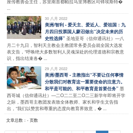
座传教善会主任，苏里南首都帕拉马里博教区司铎埃斯特�
...
30 八月 2022
美洲/智利 - 爱天主、爱近人、爱祖国：九
月四日投票国人蒙召做出“决定未来的历
圣地亚哥（信仰通讯社）—八
史性选择”
月二十九日，智利天主教会主教团常务委员会就全国大选发
表文告，“呼唤绝大多数智利人灵魂深处的伦理道德和宗教意
识，指出结束各� ...
29 八月 2022
美洲/墨西哥 - 主教指出“不要让任何事情
分散我们对教育这一重要使命的注意力。
墨
和平是可能的、和平教育是首要任务”
西哥城（信仰通讯社）—二O二二至二O二三新学年即将开学
之际，墨西哥主教团发表致全体教师、家长和学生文告指
出，“我们以赞赏和尊重的态度向教育界致意，� ...
文章总数：- 页数