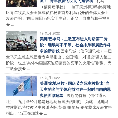
利马
瓜：“青年做爱的文明的建设者”
（信仰通讯社）—拉丁美洲和加勒比海地
区青年牧灵大会全体成员在秘鲁首都利马召开的全体大会上
发表声明，“向目前因为忠实于生命、正义、自由与和平福音
� ...
19 九月 2022
美洲/巴拿马 - 主教宣布进入对话第二阶
段：继续与不平等、社会排斥和腐败作斗
巴拿马城（信仰通讯社）—巴
争的新步伐
拿马天主教主教团发表声明指出，全国“唯一对话桌”进入第二
阶段，也是“具体勾画国家迫切需要的变革的决定性”步骤。天
主教会接� ...
16 九月 2022
美洲/危地马拉 - 国庆节之际主教指出“当
天主的名与团体利益混在一起时自由的恩
埃斯昆特拉（信仰通讯
典便面临危险”
社）—九月圣经月也是危地马拉国庆的时刻。为此，危地马
拉埃斯昆特拉教区主教维克托·胡哥·帕尔马·鲍尔蒙席发表文告
指出，“当正在加速� ...