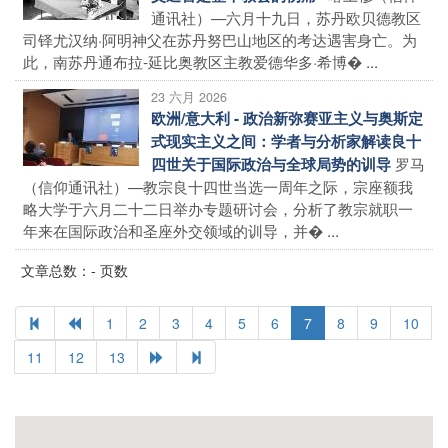
通讯社）—六月十九日，苏丹欧贝德教区
司铎尤汉纳·阿明神父在苏丹努巴山地区的考达遇害身亡。为
此，南苏丹通布拉-延比奥教区主教爱德华多·希博� ...
23 六月 2026
欧洲/意大利 - 政治新弥赛亚主义与奥斯定
式现实主义之间：学者与分析家解读良十
罗马
四世关于国际政治与全球局势的训导
（信仰通讯社）—教宗良十四世当选一周年之际，宗座额我
略大学于六月二十二日举办专题研讨会，分析了教宗就职一
年来在国际政治和圣座外交领域的训导，并� ...
文章总数：- 页数
1
2
3
4
5
6
7
8
9
10
11
12
13