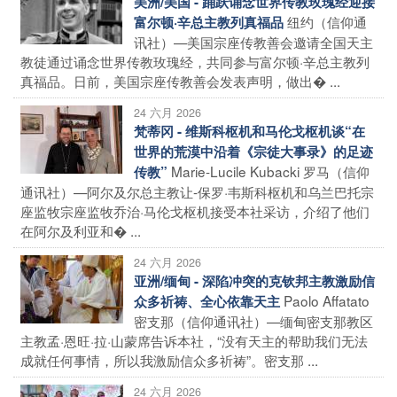
美洲/美国 - 踊跃诵念世界传教玫瑰经迎接
纽约（信仰通
富尔顿·辛总主教列真福品
讯社）—美国宗座传教善会邀请全国天主
教徒通过诵念世界传教玫瑰经，共同参与富尔顿·辛总主教列
真福品。日前，美国宗座传教善会发表声明，做出� ...
24 六月 2026
梵蒂冈 - 维斯科枢机和马伦戈枢机谈“在
世界的荒漠中沿着《宗徒大事录》的足迹
Marie-Lucile Kubacki 罗马（信仰
传教”
通讯社）—阿尔及尔总主教让-保罗·韦斯科枢机和乌兰巴托宗
座监牧宗座监牧乔治·马伦戈枢机接受本社采访，介绍了他们
在阿尔及利亚和� ...
24 六月 2026
亚洲/缅甸 - 深陷冲突的克钦邦主教激励信
Paolo Affatato
众多祈祷、全心依靠天主
密支那（信仰通讯社）—缅甸密支那教区
主教孟·恩旺·拉·山蒙席告诉本社，“没有天主的帮助我们无法
成就任何事情，所以我激励信众多祈祷”。密支那 ...
24 六月 2026