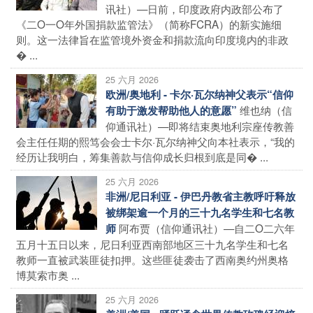
讯社）—日前，印度政府内政部公布了
《二O一O年外国捐款监管法》（简称FCRA）的新实施细
则。这一法律旨在监管境外资金和捐款流向印度境内的非政
� ...
25 六月 2026
欧洲/奥地利 - 卡尔·瓦尔纳神父表示“信仰
维也纳（信
有助于激发帮助他人的意愿”
仰通讯社）—即将结束奥地利宗座传教善
会主任任期的熙笃会会士卡尔·瓦尔纳神父向本社表示，“我的
经历让我明白，筹集善款与信仰成长归根到底是同� ...
25 六月 2026
非洲/尼日利亚 - 伊巴丹教省主教呼吁释放
被绑架逾一个月的三十九名学生和七名教
阿布贾（信仰通讯社）—自二O二六年
师
五月十五日以来，尼日利亚西南部地区三十九名学生和七名
教师一直被武装匪徒扣押。这些匪徒袭击了西南奥约州奥格
博莫索市奥 ...
25 六月 2026