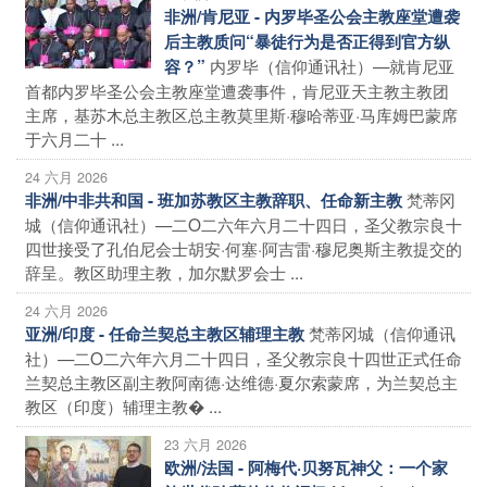
非洲/肯尼亚 - 内罗毕圣公会主教座堂遭袭
后主教质问“暴徒行为是否正得到官方纵
内罗毕（信仰通讯社）—就肯尼亚
容？”
首都内罗毕圣公会主教座堂遭袭事件，肯尼亚天主教主教团
主席，基苏木总主教区总主教莫里斯·穆哈蒂亚·马库姆巴蒙席
于六月二十 ...
24 六月 2026
梵蒂冈
非洲/中非共和国 - 班加苏教区主教辞职、任命新主教
城（信仰通讯社）—二O二六年六月二十四日，圣父教宗良十
四世接受了孔伯尼会士胡安·何塞·阿吉雷·穆尼奥斯主教提交的
辞呈。教区助理主教，加尔默罗会士 ...
24 六月 2026
梵蒂冈城（信仰通讯
亚洲/印度 - 任命兰契总主教区辅理主教
社）—二O二六年六月二十四日，圣父教宗良十四世正式任命
兰契总主教区副主教阿南德·达维德·夏尔索蒙席，为兰契总主
教区（印度）辅理主教� ...
23 六月 2026
欧洲/法国 - 阿梅代·贝努瓦神父：一个家