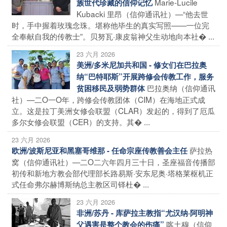
Marie-Lucile
族世代珍藏的信仰记忆
Kubacki 里昂（信仰通讯社）—“他去世
时，手中握着玫瑰念珠。堪称他毕生的真实写照——一位完
全奉献自我的传教士”。贝努瓦·康皮翁神父生动地向本社� ...
23 六月 2026
美洲/多米尼加共和国 - 修女们在巴拉奥
纳“巴特耶斯”开展跨修会传教工作，服务
巴拉奥纳（信仰通讯
贫困移民及弱势群体
社）—二O一O年，跨修会传教团体（CIM）在海地正式成
立。这是拉丁美洲女修会联盟（CLAR）发起的，得到了厄瓜
多尔女修会联盟（CER）的支持。其� ...
23 六月 2026
萨拉热
欧洲/波斯尼亚和黑塞哥维那 - 任命宗座传教善会主任
窝（信仰通讯社）—二O二六年四月三十日，圣座福音传播部
初传和新地方教会部代理部长路易斯·安东尼奥·塔格莱枢机正
式任命弗尔赫博斯纳总主教区司铎杜� ...
23 六月 2026
非洲/苏丹 - 库萨拉主教指“尤汉纳·阿明神
喀土穆（信仰
父遇害是整个教会的伤痛”