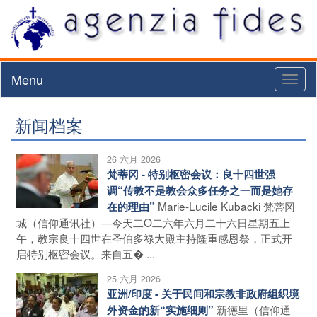
Menu
Toggl
naviga
新闻档案
26 六月 2026
梵蒂冈 - 特别枢密会议：良十四世强
调“传教不是教会众多任务之一而是她存
Marie-Lucile Kubacki 梵蒂冈
在的理由”
城（信仰通讯社）—今天二O二六年六月二十六日星期五上
午，教宗良十四世在圣伯多禄大殿主持隆重感恩祭，正式开
启特别枢密会议。来自五� ...
25 六月 2026
亚洲/印度 - 关于民间和宗教非政府组织境
新德里（信仰通
外资金的新“实施细则”