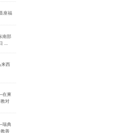
圣座福
东南部
..
，马来西
—在柬
宗教对
）—瑞典
传教善