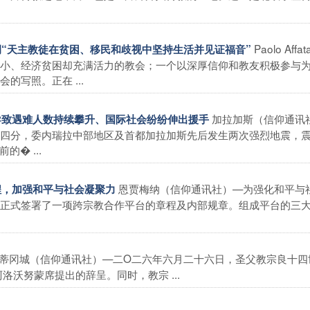
Paolo Affat
强调“天主教徒在贫困、移民和歧视中坚持生活并见证福音”
小、经济贫困却充满活力的教会；一个以深厚信仰和教友积极参与
的写照。正在 ...
加拉加斯（信仰通讯
震导致遇难人数持续攀升、国际社会纷纷伸出援手
四分，委内瑞拉中部地区及首都加拉加斯先后发生两次强烈地震，
的� ...
恩贾梅纳（信仰通讯社）—为强化和平与
章程，加强和平与社会凝聚力
正式签署了一项跨宗教合作平台的章程及内部规章。组成平台的三
蒂冈城（信仰通讯社）—二O二六年六月二十六日，圣父教宗良十四
洛沃努蒙席提出的辞呈。同时，教宗 ...