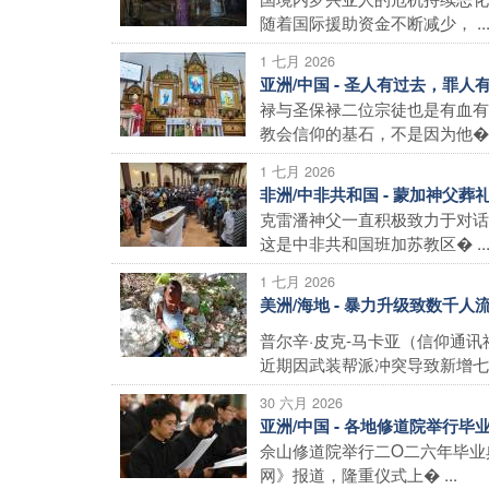
随着国际援助资金不断减少， ..
1 七月 2026
亚洲/中国 - 圣人有过去，罪
禄与圣保禄二位宗徒也是有血有
教会信仰的基石，不是因为他� .
1 七月 2026
非洲/中非共和国 - 蒙加神父
克雷潘神父一直积极致力于对话
这是中非共和国班加苏教区� ..
1 七月 2026
美洲/海地 - 暴力升级致数千
普尔辛·皮克-马卡亚（信仰通
近期因武装帮派冲突导致新增七� 
30 六月 2026
亚洲/中国 - 各地修道院举行
佘山修道院举行二O二六年毕业
网》报道，隆重仪式上� ...