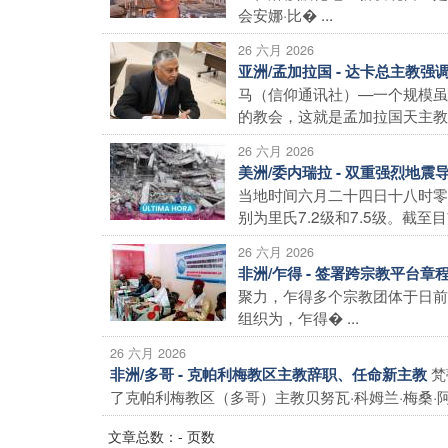
会安娜·比� ...
26 六月 2026
亚洲/孟加拉国 - 达卡总主教
马（信仰通讯社）—一个规模虽
的教会，这就是孟加拉国天主教会
26 六月 2026
美洲/委内瑞拉 - 双重强烈地
当地时间六月二十四日十八时零
别为里氏7.2级和7.5级。截至目前
26 六月 2026
非洲/乍得 - 签署跨宗教平台
聚力，乍得多个宗教团体于日前
组织为，乍得� ...
26 六月 2026
梵
非洲/多哥 - 克帕利梅教区主教辞职、任命新主教
了克帕利梅教区（多哥）主教贝努瓦·科姆兰·梅桑·阿
文章总数：- 页数