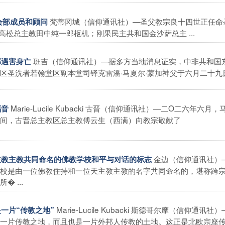
梵蒂冈城（信仰通讯社）—圣父教宗良十四世正任命
会部成员和顾问
松总主教田中纯一郎枢机；刚果民主共和国金沙萨总主 ...
班吉（信仰通讯社）—据多方当地消息证实，中非共和国
部遇害身亡
圣洗者若翰堂区副本堂司铎克雷潘·马夏尔·蒙加神父于六月二十九日 .
Marie-Lucile Kubacki 古晋（信仰通讯社）—二O二六年六月
福音
间，古晋总主教区总主教傅云生（西满）向教宗敬献了
金边（信仰通讯社）
天主教主教共同命名的佛教学校和平与对话的标志
校是由一位佛教住持和一位天主教主教的名字共同命名的，堪称跨
 ...
Marie-Lucile Kubacki 斯德哥尔摩（信仰通讯社
是一片“传教之地”
一片传教之地，而且也是一片外邦人传教的土地。这正是北欧宗座