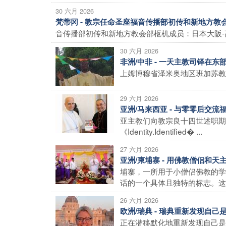
30 六月 2026
梵蒂冈 - 教宗任命圣座福音传播部初传和新地方教
音传播部初传和新地方教会部枢机成员：日本大阪-高
30 六月 2026
非洲/中非 - 一天主教司铎在东
上姆博穆省泽米奥地区班加苏教区
29 六月 2026
亚洲/马来西亚 - 与零零后交流
亚主教们向教宗良十四世述职期
《Identity.Identified� ...
27 六月 2026
亚洲/柬埔寨 - 用佛教僧侣和
埔寨，一所用于小僧侣佛教的学
话的一个具体且独特的标志。这所�
26 六月 2026
欧洲/瑞典 - 瑞典重新发现自己
正在潜移默化地重新发现自己是