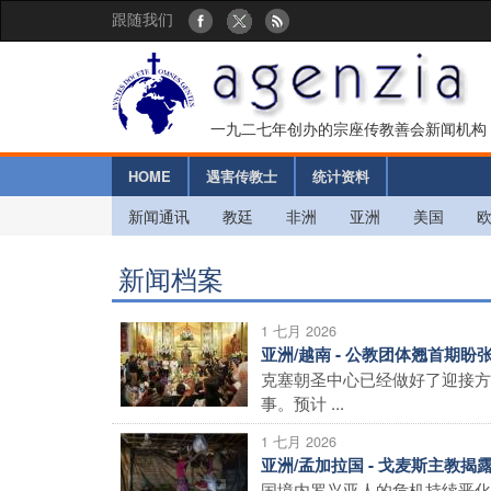
跟随我们
一九二七年创办的宗座传教善会新闻机构
HOME
遇害传教士
统计资料
新闻通讯
教廷
非洲
亚洲
美国
新闻档案
1 七月 2026
亚洲/越南 - 公教团体翘首期
克塞朝圣中心已经做好了迎接方
事。预计 ...
1 七月 2026
亚洲/孟加拉国 - 戈麦斯主教
国境内罗兴亚人的危机持续恶化