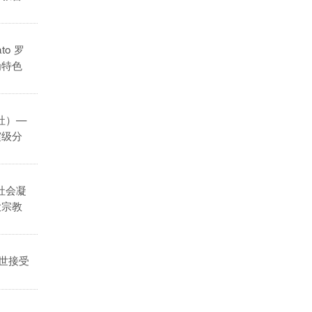
ato 罗
为特色
社）—
震级分
社会凝
大宗教
世接受