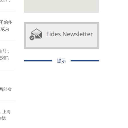
“圣伯多
够成为
生前，
程”。
提示
西部省
，上海
信德