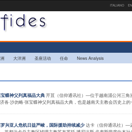
ITALIANO
EN
欧洲
大洋洲
圣座活动
任命
News Analysis
芹苴（信仰通讯社）—位于越南湄公河三角
盼张宝蝶神父列真福品大典
济各·沙勿略·张宝蝶神父列真福品大典，也是越南天主教会历史上的
达卡（信仰通讯社）—
揭露罗兴亚人危机日益严峻，国际援助持续减少
。首都达卡总主教区辅理主教苏布罗托·博尼法斯·戈麦斯蒙席向本社