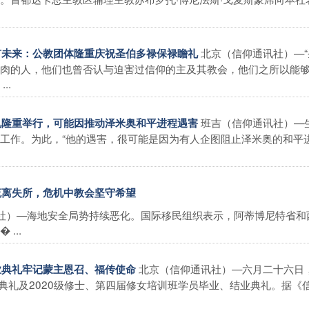
.
北京（信仰通讯社）—
人有未来：公教团体隆重庆祝圣伯多禄保禄瞻礼
肉的人，他们也曾否认与迫害过信仰的主及其教会，他们之所以能
..
班吉（信仰通讯社）—
葬礼隆重举行，可能因推动泽米奥和平进程遇害
工作。为此，“他的遇害，很可能是因为有人企图阻止泽米奥的和平进
.
人流离失所，危机中教会坚守希望
讯社）—海地安全局势持续恶化。国际移民组织表示，阿蒂博尼特省和
...
北京（信仰通讯社）—六月二十六日
毕业典礼牢记蒙主恩召、福传使命
典礼及2020级修士、第四届修女培训班学员毕业、结业典礼。据《