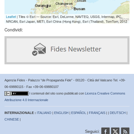
Leaflet
| Tiles © Esri — Source: Esri, DeLorme, NAVTEQ, USGS, Intermap, iPC,
NRCAN, Esri Japan, METI, Esri China (Hong Kong), Esri (Thailand), TomTom, 2012
Condividi:
Agenzia Fides - Palazzo “de Propaganda Fide” - 00120 - Città del Vaticano Tel. +39-
06-69880115 - Fax +39-06-69880107
I contenuti del sito sono pubblicati con
Licenza Creative Commons
Attribuzione 4.0 Internazionale
INTERNAZIONALE :
ITALIANO
|
ENGLISH
|
ESPAÑOL
|
FRANÇAIS
| |
DEUTSCH
|
CHINESE
|
Seguici: