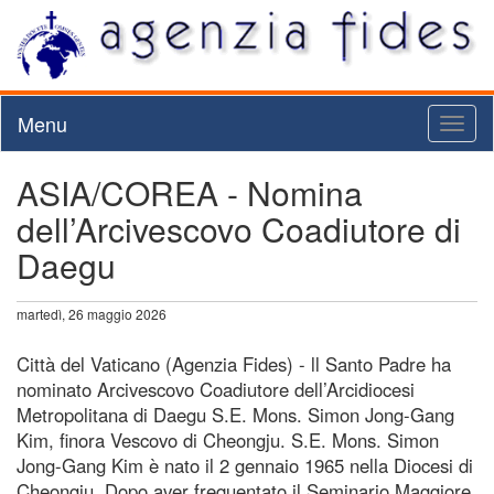
Menu
Toggl
naviga
ASIA/COREA - Nomina
dell’Arcivescovo Coadiutore di
Daegu
martedì, 26 maggio 2026
Città del Vaticano (Agenzia Fides) - ll Santo Padre ha
nominato Arcivescovo Coadiutore dell’Arcidiocesi
Metropolitana di Daegu S.E. Mons. Simon Jong-Gang
Kim, finora Vescovo di Cheongju. S.E. Mons. Simon
Jong-Gang Kim è nato il 2 gennaio 1965 nella Diocesi di
Cheongju. Dopo aver frequentato il Seminario Maggiore