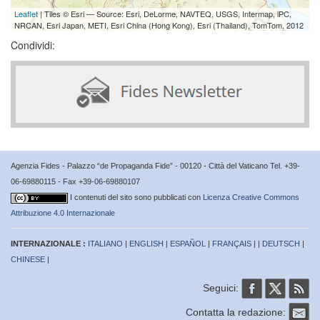
Leaflet
| Tiles © Esri — Source: Esri, DeLorme, NAVTEQ, USGS, Intermap, iPC,
NRCAN, Esri Japan, METI, Esri China (Hong Kong), Esri (Thailand), TomTom, 2012
Condividi:
Agenzia Fides - Palazzo “de Propaganda Fide” - 00120 - Città del Vaticano Tel. +39-
06-69880115 - Fax +39-06-69880107
I contenuti del sito sono pubblicati con
Licenza Creative Commons
Attribuzione 4.0 Internazionale
INTERNAZIONALE :
ITALIANO
|
ENGLISH
|
ESPAÑOL
|
FRANÇAIS
| |
DEUTSCH
|
CHINESE
|
Seguici:
Contatta la redazione: