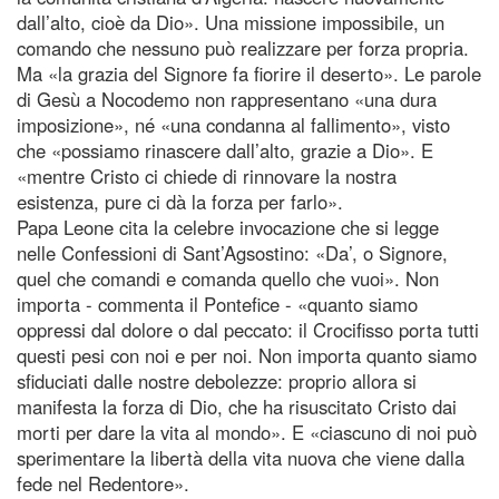
dall’alto, cioè da Dio». Una missione impossibile, un
comando che nessuno può realizzare per forza propria.
Ma «la grazia del Signore fa fiorire il deserto». Le parole
di Gesù a Nocodemo non rappresentano «una dura
imposizione», né «una condanna al fallimento», visto
che «possiamo rinascere dall’alto, grazie a Dio». E
«mentre Cristo ci chiede di rinnovare la nostra
esistenza, pure ci dà la forza per farlo».
Papa Leone cita la celebre invocazione che si legge
nelle Confessioni di Sant’Agsostino: «Da’, o Signore,
quel che comandi e comanda quello che vuoi». Non
importa - commenta il Pontefice - «quanto siamo
oppressi dal dolore o dal peccato: il Crocifisso porta tutti
questi pesi con noi e per noi. Non importa quanto siamo
sfiduciati dalle nostre debolezze: proprio allora si
manifesta la forza di Dio, che ha risuscitato Cristo dai
morti per dare la vita al mondo». E «ciascuno di noi può
sperimentare la libertà della vita nuova che viene dalla
fede nel Redentore».