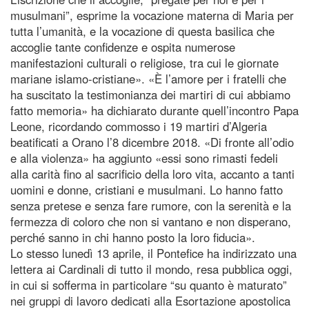
musulmani”, esprime la vocazione materna di Maria per
tutta l’umanità, e la vocazione di questa basilica che
accoglie tante confidenze e ospita numerose
manifestazioni culturali o religiose, tra cui le giornate
mariane islamo-cristiane». «È l’amore per i fratelli che
ha suscitato la testimonianza dei martiri di cui abbiamo
fatto memoria» ha dichiarato durante quell’incontro Papa
Leone, ricordando commosso i 19 martiri d’Algeria
beatificati a Orano l’8 dicembre 2018. «Di fronte all’odio
e alla violenza» ha aggiunto «essi sono rimasti fedeli
alla carità fino al sacrificio della loro vita, accanto a tanti
uomini e donne, cristiani e musulmani. Lo hanno fatto
senza pretese e senza fare rumore, con la serenità e la
fermezza di coloro che non si vantano e non disperano,
perché sanno in chi hanno posto la loro fiducia».
Lo stesso lunedì 13 aprile, il Pontefice ha indirizzato una
lettera ai Cardinali di tutto il mondo, resa pubblica oggi,
in cui si sofferma in particolare “su quanto è maturato”
nei gruppi di lavoro dedicati alla Esortazione apostolica