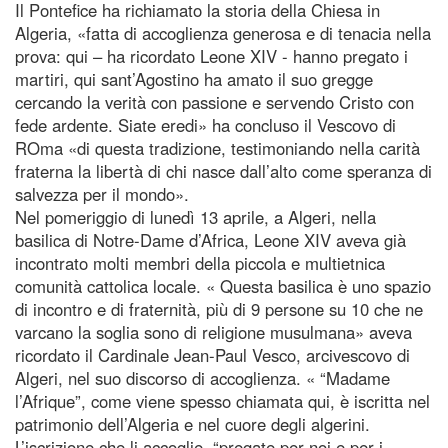
Il Pontefice ha richiamato la storia della Chiesa in
Algeria, «fatta di accoglienza generosa e di tenacia nella
prova: qui – ha ricordato Leone XIV - hanno pregato i
martiri, qui sant’Agostino ha amato il suo gregge
cercando la verità con passione e servendo Cristo con
fede ardente. Siate eredi» ha concluso il Vescovo di
ROma «di questa tradizione, testimoniando nella carità
fraterna la libertà di chi nasce dall’alto come speranza di
salvezza per il mondo».
Nel pomeriggio di lunedì 13 aprile, a Algeri, nella
basilica di Notre-Dame d’Africa, Leone XIV aveva già
incontrato molti membri della piccola e multietnica
comunità cattolica locale. « Questa basilica è uno spazio
di incontro e di fraternità, più di 9 persone su 10 che ne
varcano la soglia sono di religione musulmana» aveva
ricordato il Cardinale Jean-Paul Vesco, arcivescovo di
Algeri, nel suo discorso di accoglienza. « “Madame
l’Afrique”, come viene spesso chiamata qui, è iscritta nel
patrimonio dell’Algeria e nel cuore degli algerini.
L’iscrizione che li accoglie, “pregate per noi e per i