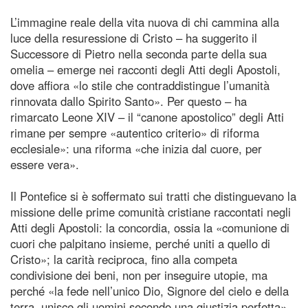
L’immagine reale della vita nuova di chi cammina alla
luce della resuressione di Cristo – ha suggerito il
Successore di Pietro nella seconda parte della sua
omelia – emerge nei racconti degli Atti degli Apostoli,
dove affiora «lo stile che contraddistingue l’umanità
rinnovata dallo Spirito Santo». Per questo – ha
rimarcato Leone XIV – il “canone apostolico” degli Atti
rimane per sempre «autentico criterio» di riforma
ecclesiale»: una riforma «che inizia dal cuore, per
essere vera».
Il Pontefice si è soffermato sui tratti che distinguevano la
missione delle prime comunità cristiane raccontati negli
Atti degli Apostoli: la concordia, ossia la «comunione di
cuori che palpitano insieme, perché uniti a quello di
Cristo»; la carità reciproca, fino alla competa
condivisione dei beni, non per inseguire utopie, ma
perché «la fede nell’unico Dio, Signore del cielo e della
terra, unisce gli uomini secondo una giustizia perfetta».