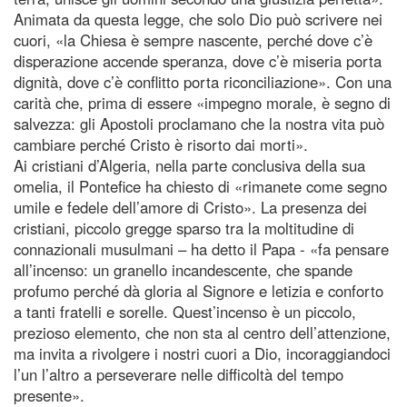
Animata da questa legge, che solo Dio può scrivere nei
cuori, «la Chiesa è sempre nascente, perché dove c’è
disperazione accende speranza, dove c’è miseria porta
dignità, dove c’è conflitto porta riconciliazione». Con una
carità che, prima di essere «impegno morale, è segno di
salvezza: gli Apostoli proclamano che la nostra vita può
cambiare perché Cristo è risorto dai morti».
Ai cristiani d’Algeria, nella parte conclusiva della sua
omelia, il Pontefice ha chiesto di «rimanete come segno
umile e fedele dell’amore di Cristo». La presenza dei
cristiani, piccolo gregge sparso tra la moltitudine di
connazionali musulmani – ha detto il Papa - «fa pensare
all’incenso: un granello incandescente, che spande
profumo perché dà gloria al Signore e letizia e conforto
a tanti fratelli e sorelle. Quest’incenso è un piccolo,
prezioso elemento, che non sta al centro dell’attenzione,
ma invita a rivolgere i nostri cuori a Dio, incoraggiandoci
l’un l’altro a perseverare nelle difficoltà del tempo
presente».