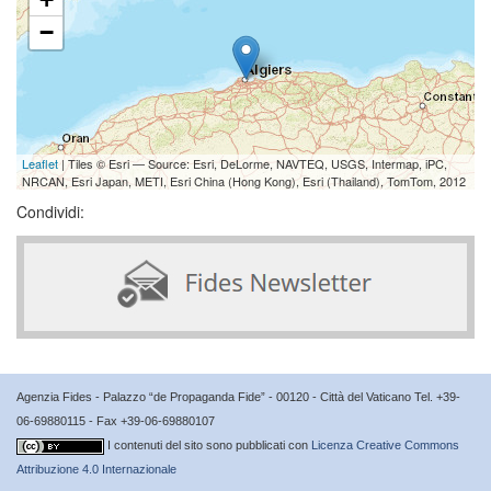
−
Leaflet
| Tiles © Esri — Source: Esri, DeLorme, NAVTEQ, USGS, Intermap, iPC,
NRCAN, Esri Japan, METI, Esri China (Hong Kong), Esri (Thailand), TomTom, 2012
Condividi:
Agenzia Fides - Palazzo “de Propaganda Fide” - 00120 - Città del Vaticano Tel. +39-
06-69880115 - Fax +39-06-69880107
I contenuti del sito sono pubblicati con
Licenza Creative Commons
Attribuzione 4.0 Internazionale