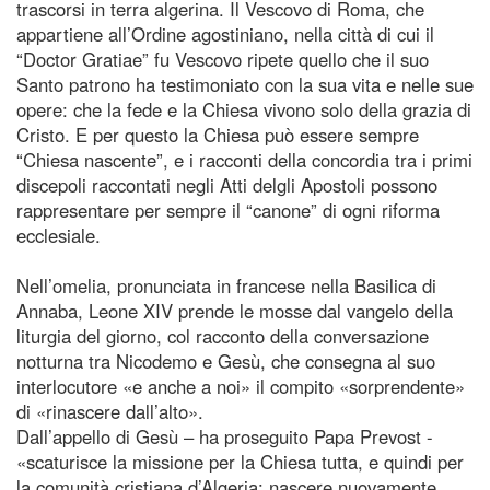
trascorsi in terra algerina. Il Vescovo di Roma, che
appartiene all’Ordine agostiniano, nella città di cui il
“Doctor Gratiae” fu Vescovo ripete quello che il suo
Santo patrono ha testimoniato con la sua vita e nelle sue
opere: che la fede e la Chiesa vivono solo della grazia di
Cristo. E per questo la Chiesa può essere sempre
“Chiesa nascente”, e i racconti della concordia tra i primi
discepoli raccontati negli Atti delgli Apostoli possono
rappresentare per sempre il “canone” di ogni riforma
ecclesiale.
Nell’omelia, pronunciata in francese nella Basilica di
Annaba, Leone XIV prende le mosse dal vangelo della
liturgia del giorno, col racconto della conversazione
notturna tra Nicodemo e Gesù, che consegna al suo
interlocutore «e anche a noi» il compito «sorprendente»
di «rinascere dall’alto».
Dall’appello di Gesù – ha proseguito Papa Prevost -
«scaturisce la missione per la Chiesa tutta, e quindi per
la comunità cristiana d’Algeria: nascere nuovamente