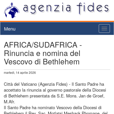
Menu
Toggl
naviga
AFRICA/SUDAFRICA -
Rinuncia e nomina del
Vescovo di Bethlehem
martedì, 14 aprile 2026
Città del Vaticano (Agenzia Fides) - ll Santo Padre ha
accettato la rinuncia al governo pastorale della Diocesi
di Bethlehem presentata da S.E. Mons. Jan de Groef,
M.Afr.
Il Santo Padre ha nominato Vescovo della Diocesi di
Bethlehem il Rev. Sac. Motlatsi Meshack Phomane, del