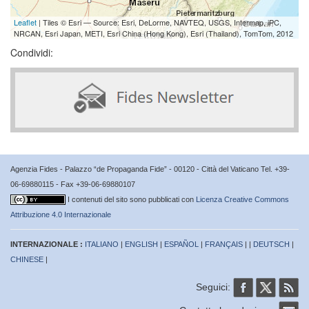
Leaflet
| Tiles © Esri — Source: Esri, DeLorme, NAVTEQ, USGS, Intermap, iPC,
NRCAN, Esri Japan, METI, Esri China (Hong Kong), Esri (Thailand), TomTom, 2012
Condividi:
Agenzia Fides - Palazzo “de Propaganda Fide” - 00120 - Città del Vaticano Tel. +39-
06-69880115 - Fax +39-06-69880107
I contenuti del sito sono pubblicati con
Licenza Creative Commons
Attribuzione 4.0 Internazionale
INTERNAZIONALE :
ITALIANO
|
ENGLISH
|
ESPAÑOL
|
FRANÇAIS
| |
DEUTSCH
|
CHINESE
|
Seguici: