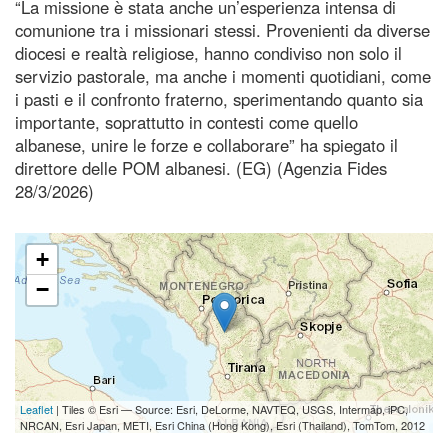
“La missione è stata anche un’esperienza intensa di
comunione tra i missionari stessi. Provenienti da diverse
diocesi e realtà religiose, hanno condiviso non solo il
servizio pastorale, ma anche i momenti quotidiani, come
i pasti e il confronto fraterno, sperimentando quanto sia
importante, soprattutto in contesti come quello
albanese, unire le forze e collaborare” ha spiegato il
direttore delle POM albanesi. (EG) (Agenzia Fides
28/3/2026)
+
−
Leaflet
| Tiles © Esri — Source: Esri, DeLorme, NAVTEQ, USGS, Intermap, iPC,
NRCAN, Esri Japan, METI, Esri China (Hong Kong), Esri (Thailand), TomTom, 2012