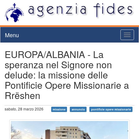
Menu
Toggl
naviga
EUROPA/ALBANIA - La
speranza nel Signore non
delude: la missione delle
Pontificie Opere Missionarie a
Rrëshen
sabato, 28 marzo 2026
missione
annuncio
pontificie opere missionarie