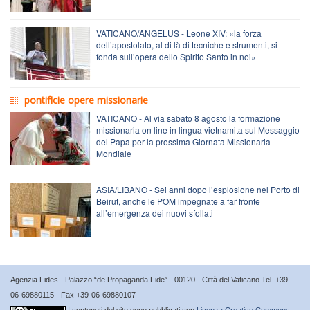
VATICANO/ANGELUS - Leone XIV: «la forza
dell’apostolato, al di là di tecniche e strumenti, si
fonda sull’opera dello Spirito Santo in noi»
pontificie opere missionarie
VATICANO - Al via sabato 8 agosto la formazione
missionaria on line in lingua vietnamita sul Messaggio
del Papa per la prossima Giornata Missionaria
Mondiale
ASIA/LIBANO - Sei anni dopo l’esplosione nel Porto di
Beirut, anche le POM impegnate a far fronte
all’emergenza dei nuovi sfollati
Agenzia Fides - Palazzo “de Propaganda Fide” - 00120 - Città del Vaticano Tel. +39-
06-69880115 - Fax +39-06-69880107
I contenuti del sito sono pubblicati con
Licenza Creative Commons