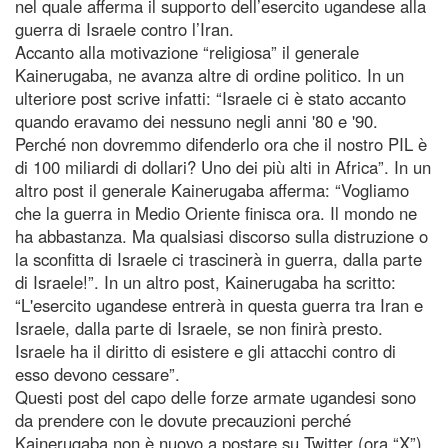
nel quale afferma il supporto dell’esercito ugandese alla
guerra di Israele contro l’Iran.
Accanto alla motivazione “religiosa” il generale
Kainerugaba, ne avanza altre di ordine politico. In un
ulteriore post scrive infatti: “Israele ci è stato accanto
quando eravamo dei nessuno negli anni '80 e '90.
Perché non dovremmo difenderlo ora che il nostro PIL è
di 100 miliardi di dollari? Uno dei più alti in Africa”. In un
altro post il generale Kainerugaba afferma: “Vogliamo
che la guerra in Medio Oriente finisca ora. Il mondo ne
ha abbastanza. Ma qualsiasi discorso sulla distruzione o
la sconfitta di Israele ci trascinerà in guerra, dalla parte
di Israele!”. In un altro post, Kainerugaba ha scritto:
“L'esercito ugandese entrerà in questa guerra tra Iran e
Israele, dalla parte di Israele, se non finirà presto.
Israele ha il diritto di esistere e gli attacchi contro di
esso devono cessare”.
Questi post del capo delle forze armate ugandesi sono
da prendere con le dovute precauzioni perché
Kainerugaba non è nuovo a postare su Twitter (ora “X”)