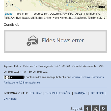
Leaflet
| Tiles © Esri — Source: Esri, DeLorme, NAVTEQ, USGS, Intermap, iPC,
NRCAN, Esri Japan, METI, Esri China (Hong Kong), Esri (Thailand), TomTom, 2012
Condividi:
Agenzia Fides - Palazzo “de Propaganda Fide” - 00120 - Città del Vaticano Tel. +39-
06-69880115 - Fax +39-06-69880107
I contenuti del sito sono pubblicati con
Licenza Creative Commons
Attribuzione 4.0 Internazionale
INTERNAZIONALE :
ITALIANO
|
ENGLISH
|
ESPAÑOL
|
FRANÇAIS
| |
DEUTSCH
|
CHINESE
|
Seguici: