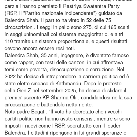
parziali hanno premiato il Rastriya Swatantra Party
(RSP, il "Partito nazionale indipendente") guidato da
Balendra Shah. Il partito ha vinto in 52 delle 75
circoscrizioni. I seggi in palio sono 275, di cui 165 scelti
in seggi uninominali col sistema maggioritario, e altri
110 tramite un sistema proporzionale, e questi risultati
devono ancora essere resi noti.
Balendra Shah, 35 anni, ingegnere, è diventato famoso
come rapper, con testi delle canzoni in cui affrontava
temi come povertà, disoccupazione e corruzione. Nel
2022 ha deciso di intraprendere la carriera politica ed è
stato eletto sindaco di Kathmandu. Dopo le proteste
della Gen Z nel settembre 2025, ha deciso di sfidare il
premier uscente KP Sharma Oli , candidandosi nella sua
circoscrizione e battendolo nettamente.
Nota padre Bogati: "Il voto ha decretato che i vecchi
partiti politici non hanno avuto consensi, mentre si sono
imposti i nuovi come l'RSP, soprattutto con il leader
Balendra. I cittadini ripongono in lui grandi speranze e