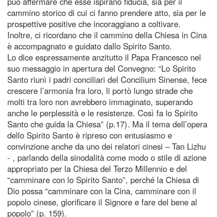
può affermare che esse ispirano fiducia, sia per il
cammino storico di cui ci fanno prendere atto, sia per le
prospettive positive che incoraggiano a coltivare.
Inoltre, ci ricordano che il cammino della Chiesa in Cina
è accompagnato e guidato dallo Spirito Santo.
Lo dice espressamente anzitutto il Papa Francesco nel
suo messaggio in apertura del Convegno: “Lo Spirito
Santo riunì i padri conciliari del Concilium Sinense, fece
crescere l’armonia fra loro, li portò lungo strade che
molti tra loro non avrebbero immaginato, superando
anche le perplessità e le resistenze. Così fa lo Spirito
Santo che guida la Chiesa” (p.17). Ma il tema dell’opera
dello Spirito Santo è ripreso con entusiasmo e
convinzione anche da uno dei relatori cinesi – Tan Lizhu
- , parlando della sinodalità come modo o stile di azione
appropriato per la Chiesa del Terzo Millennio e del
“camminare con lo Spirito Santo”, perché la Chiesa di
Dio possa “camminare con la Cina, camminare con il
popolo cinese, glorificare il Signore e fare del bene al
popolo” (p. 159).