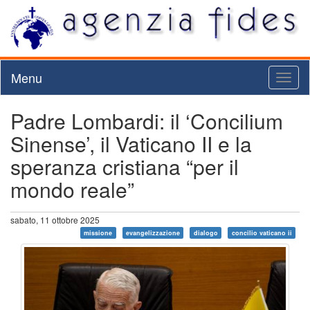
Menu
Toggl
naviga
Padre Lombardi: il ‘Concilium
Sinense’, il Vaticano II e la
speranza cristiana “per il
mondo reale”
sabato, 11 ottobre 2025
missione
evangelizzazione
dialogo
concilio vaticano ii