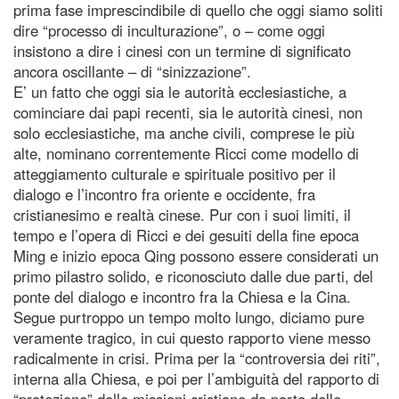
prima fase imprescindibile di quello che oggi siamo soliti
dire “processo di inculturazione”, o – come oggi
insistono a dire i cinesi con un termine di significato
ancora oscillante – di “sinizzazione”.
E’ un fatto che oggi sia le autorità ecclesiastiche, a
cominciare dai papi recenti, sia le autorità cinesi, non
solo ecclesiastiche, ma anche civili, comprese le più
alte, nominano correntemente Ricci come modello di
atteggiamento culturale e spirituale positivo per il
dialogo e l’incontro fra oriente e occidente, fra
cristianesimo e realtà cinese. Pur con i suoi limiti, il
tempo e l’opera di Ricci e dei gesuiti della fine epoca
Ming e inizio epoca Qing possono essere considerati un
primo pilastro solido, e riconosciuto dalle due parti, del
ponte del dialogo e incontro fra la Chiesa e la Cina.
Segue purtroppo un tempo molto lungo, diciamo pure
veramente tragico, in cui questo rapporto viene messo
radicalmente in crisi. Prima per la “controversia dei riti”,
interna alla Chiesa, e poi per l’ambiguità del rapporto di
“protezione” delle missioni cristiane da parte delle