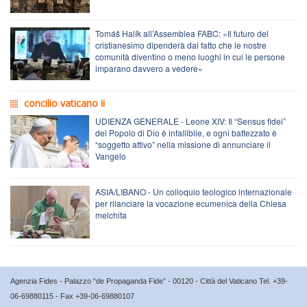
Tomáš Halík all’Assemblea FABC: «Il futuro del
cristianesimo dipenderà dal fatto che le nostre
comunità diventino o meno luoghi in cui le persone
imparano davvero a vedere»
concilio vaticano ii
UDIENZA GENERALE - Leone XIV: Il “Sensus fidei”
del Popolo di Dio è infallibile, e ogni battezzato è
“soggetto attivo” nella missione di annunciare il
Vangelo
ASIA/LIBANO - Un colloquio teologico internazionale
per rilanciare la vocazione ecumenica della Chiesa
melchita
Agenzia Fides - Palazzo “de Propaganda Fide” - 00120 - Città del Vaticano Tel. +39-
06-69880115 - Fax +39-06-69880107