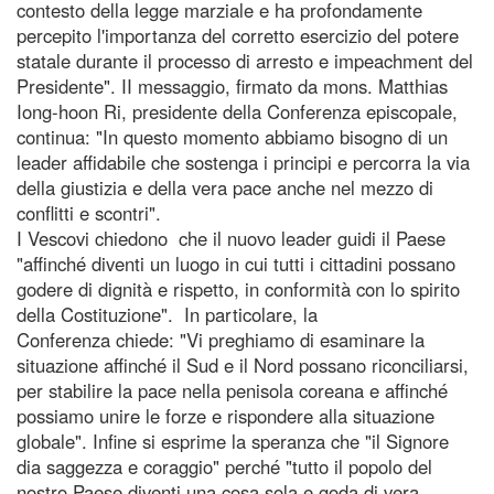
contesto della legge marziale e ha profondamente
percepito l'importanza del corretto esercizio del potere
statale durante il processo di arresto e impeachment del
Presidente". II messaggio, firmato da mons. Matthias
Iong-hoon Ri, presidente della Conferenza episcopale,
continua: "In questo momento abbiamo bisogno di un
leader affidabile che sostenga i principi e percorra la via
della giustizia e della vera pace anche nel mezzo di
conflitti e scontri".
I Vescovi chiedono che il nuovo leader guidi il Paese
"affinché diventi un luogo in cui tutti i cittadini possano
godere di dignità e rispetto, in conformità con lo spirito
della Costituzione". In particolare, la
Conferenza chiede: "Vi preghiamo di esaminare la
situazione affinché il Sud e il Nord possano riconciliarsi,
per stabilire la pace nella penisola coreana e affinché
possiamo unire le forze e rispondere alla situazione
globale". Infine si esprime la speranza che "il Signore
dia saggezza e coraggio" perché "tutto il popolo del
nostro Paese diventi una cosa sola e goda di vera