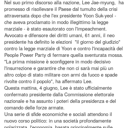
Nel suo primo discorso alla nazione, Lee Jae-myung, ha
promesso di risollevare il Paese dal tumulto della crisi
attraversata dopo che l'ex presidente Yoon Suk-yeol -
che aveva proclamato in modo illegittimo la legge
marziale - è stato esautorato con l'impeachment.
Avvocato e difensore dei diritti umani, 61 anni, il neo
presidente ha definito le elezioni "il giorno del giudizio"
contro la legge marziale di Yoon e contro l'incapacità del
People Power Party di fermare quella sventurata mossa.
"La prima missione è sconfiggere in modo decisivo
l'insurrezione e garantire che non ci sarà mai più un
altro colpo di stato militare con armi da fuoco e spade
rivolte contro il popolo", ha affermato Lee.
Questa mattina, 4 giugno, Lee è stato ufficialmente
confermato presidente dalla Commissione elettorale
nazionale e ha assunto i poteri della presidenza e del
comando delle forze armate.
Una serie di sfide economiche e sociali attendono il
nuovo corso politico: in una società profondamente
polarizzata, l'economia, basata principalmente sulle