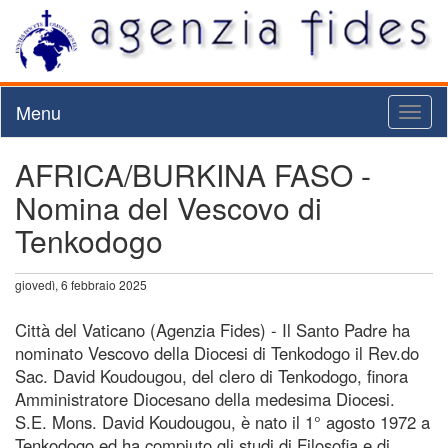
Menu
Toggl
naviga
AFRICA/BURKINA FASO -
Nomina del Vescovo di
Tenkodogo
giovedì, 6 febbraio 2025
Città del Vaticano (Agenzia Fides) - Il Santo Padre ha
nominato Vescovo della Diocesi di Tenkodogo il Rev.do
Sac. David Koudougou, del clero di Tenkodogo, finora
Amministratore Diocesano della medesima Diocesi.
S.E. Mons. David Koudougou, è nato il 1° agosto 1972 a
Tenkodogo ed ha compiuto gli studi di Filosofia e di