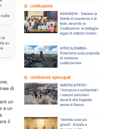
o
costituzione
ASIA/INDIA - Tutelare la
 sulla
libertà di coscienza e di
fede, secondo la
Costituzione: le battaglie
legali di cattolici indiani
 la
età su
no
AFRICA/ZAMBIA -
Polemiche sulla proposta
di revisione
costituzionale
conferenze episcopali
one,
AMERICA/PERÙ -
inee di
“Vicinanza e solidarietà”:
i vescovi peruviani
davanti alla tragedia
fare un
aerea di Nazca
e a un
s
“Vedrete cose più
re il
grandi”. Iniziata a