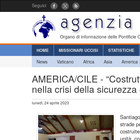
Seguici
Organo di informazione delle Pontificie
HOME
MISSIONARI UCCISI
STATISTICHE
News
Vaticano
Africa
Asia
America
AMERICA/CILE - “Costrutto
nella crisi della sicurezza
lunedì, 24 aprile 2023
Santiago
strade p
costruit
unità, c