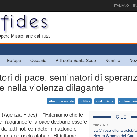
ITALIANO
EN
 Opere Missionarie dal 1927
Europa
Oceania
Atti della Santa Sede
Nomine
New
ri di pace, seminatori di speran
 e nella violenza dilagante
situazione sociale
politica
costituzione
conferenze e
 (Agenzia Fides) – “Riteniamo che le
CILE
er raggiungere la pace debbano essere
2026-07-16
e da tutti noi, con determinazione e
La Chiesa cilena celebra
on un approccio globale. Rifiutiamo
Nostra Signora del Carm