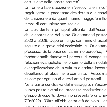
corruzione nella nostra società”.
Di fronte a tale situazione, i Vescovi cileni ri
raggiungere la pace tanto desiderata e la conviv
della nazione e da quanti hanno maggiore influ
mezzi di comunicazione sociale.
Un altro dei temi principali affrontati dall’Ass
dall'elaborazione dei nuovi Orientamenti pastora
2023 al 2026. Dopo un lungo cammino di ascolto
seguito alla grave crisi ecclesiale, gli Orientam
processo. Sulla base del cammino percorso, i V
fondamentali: rinnovare i percorsi di evangeli
relazioni evangeliche nello spirito della sinoda
evangelizzazione della cultura e andare incontr
debellando gli abusi nelle comunità. I Vescovi 
azione per ognuno di questi ambiti pastorali.
Nella parte conclusiva del messaggio, i Vescov
nuovo passo avanti nel processo costituzionale 
gruppo di esperti, dovranno presentare una nuo
7/9/2022). “Oltre all’obbligatorietà del voto –
nostro voto nella consapevolezza, per partecipa