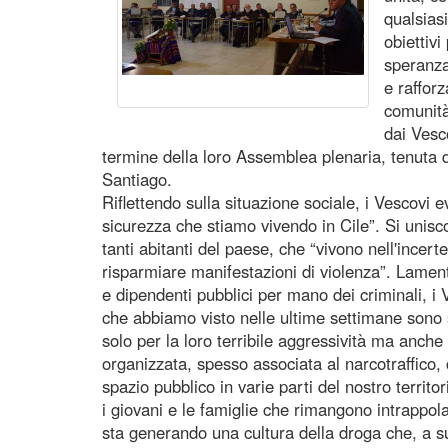
qualsias
obiettivi
speranza,
e rafforz
comunità
dai Vesc
termine della loro Assemblea plenaria, tenuta d
Santiago.
Riflettendo sulla situazione sociale, i Vescovi e
sicurezza che stiamo vivendo in Cile”. Si unisco
tanti abitanti del paese, che “vivono nell'ince
risparmiare manifestazioni di violenza”. Lamenta
e dipendenti pubblici per mano dei criminali, i V
che abbiamo visto nelle ultime settimane sono s
solo per la loro terribile aggressività ma anche 
organizzata, spesso associata al narcotraffico,
spazio pubblico in varie parti del nostro territ
i giovani e le famiglie che rimangono intrappolat
sta generando una cultura della droga che, a s