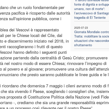
fonte di dignità e svilupp
cordano che un ruolo fondamentale per
umano, non di morte”:
enza pacifica è ricoperto dalle autorità
l’arcivescovo di Santiago
tragedia di El Teniente
enza sull'opinione pubblica, come i
2025-07-23
emblea dei Vescovi è rappresentato
Giornata Mondiale contro
li per le Chiese locali del Cile, dal
Tratta: mobilitare la soci
 e discernimento iniziato nel 2018, in
situazioni che nascondo
sfruttamento
enti raccoglieranno i frutti di questo
escovi hanno definito i seguenti punti
zzazione partendo dalla centralità di Gesù Cristo; promuovere
lità nel nostro modo di essere Chiesa; rinnovare l’impegno di
o al povero e al giovane; promuovere una cultura dell’attenzi
annucniano che presto saranno pubblicate le linee guida e le l
i ricordano che domenica 7 maggio i cileni avranno modo di 
che sta vivendo il Paese, scegliendo i consiglieri che, insiem
va proposta di Costituzione Politica della Nazione (vedi Fide
 esortano -, crediamo che sia una grande responsabilità esprime
re a un processo così rilevante per il nostro Paese”.