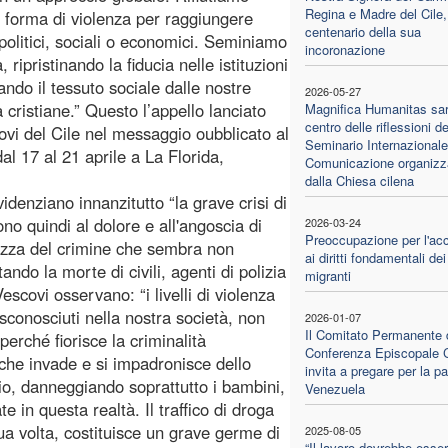
Regina e Madre del Cile,
i forma di violenza per raggiungere
centenario della sua
 politici, sociali o economici. Seminiamo
incoronazione
 ripristinando la fiducia nelle istituzioni
ando il tessuto sociale dalle nostre
2026-05-27
 cristiane.” Questo l’appello lanciato
Magnifica Humanitas sar
centro delle riflessioni de
ovi del Cile nel messaggio oubblicato al
Seminario Internazionale
al 17 al 21 aprile a La Florida,
Comunicazione organizz
dalla Chiesa cilena
videnziano innanzitutto “la grave crisi di
no quindi al dolore e all'angoscia di
2026-03-24
Preoccupazione per l'ac
rtezza del crimine che sembra non
ai diritti fondamentali dei
ndo la morte di civili, agenti di polizia
migranti
escovi osservano: “i livelli di violenza
conosciuti nella nostra società, non
2026-01-07
Il Comitato Permanente 
perché fiorisce la criminalità
Conferenza Episcopale C
 che invade e si impadronisce dello
invita a pregare per la p
orio, danneggiando soprattutto i bambini,
Venezuela
e in questa realtà. Il traffico di droga
ua volta, costituisce un grave germe di
2025-08-05
“Il lavoro dovrebbe esse