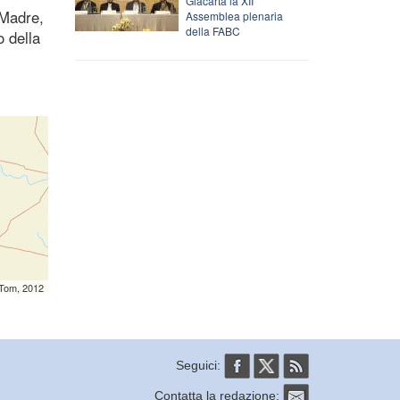
Giacarta la XII
 Madre,
Assemblea plenaria
della FABC
o della
mTom, 2012
Seguici:
Contatta la redazione: