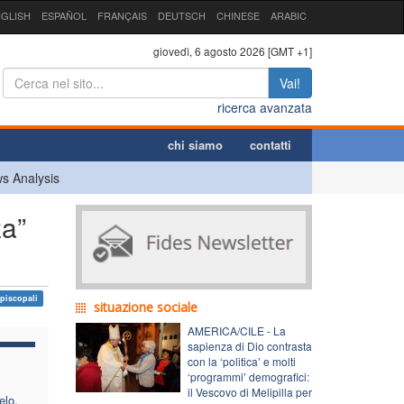
GLISH
ESPAÑOL
FRANÇAIS
DEUTSCH
CHINESE
ARABIC
giovedì, 6 agosto 2026 [GMT +1]
Vai!
ricerca avanzata
chi siamo
contatti
s Analysis
za”
piscopali
situazione sociale
AMERICA/CILE - La
sapienza di Dio contrasta
con la ‘politica’ e molti
‘programmi’ demografici:
il Vescovo di Melipilla per
elo,