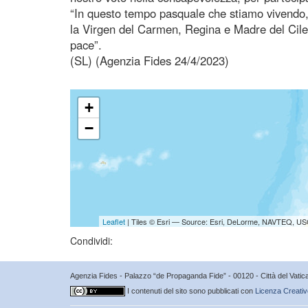
“In questo tempo pasquale che stiamo vivendo, 
la Virgen del Carmen, Regina e Madre del Cile, 
pace”.
(SL) (Agenzia Fides 24/4/2023)
+
−
Leaflet
| Tiles © Esri — Source: Esri, DeLorme, NAVTEQ, USG
Condividi:
Agenzia Fides - Palazzo “de Propaganda Fide” - 00120 - Città del Vat
I contenuti del sito sono pubblicati con
Licenza Creativ