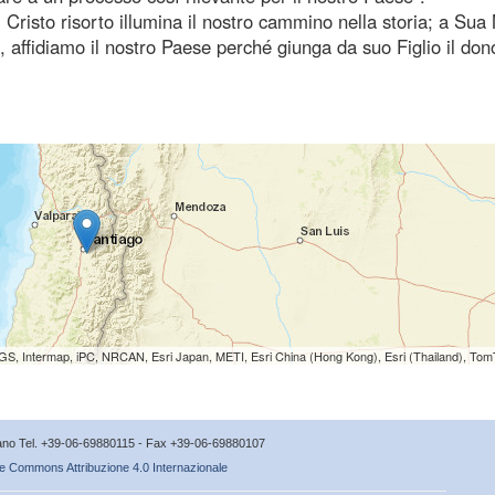
Cristo risorto illumina il nostro cammino nella storia; a Sua
affidiamo il nostro Paese perché giunga da suo Figlio il don
S, Intermap, iPC, NRCAN, Esri Japan, METI, Esri China (Hong Kong), Esri (Thailand), To
icano Tel. +39-06-69880115 - Fax +39-06-69880107
e Commons Attribuzione 4.0 Internazionale