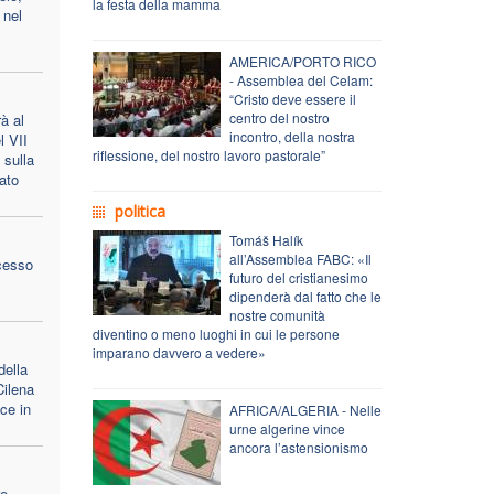
la festa della mamma
 nel
AMERICA/PORTO RICO
- Assemblea del Celam:
“Cristo deve essere il
centro del nostro
à al
incontro, della nostra
l VII
riflessione, del nostro lavoro pastorale”
 sulla
ato
politica
Tomáš Halík
all’Assemblea FABC: «Il
cesso
futuro del cristianesimo
dipenderà dal fatto che le
nostre comunità
diventino o meno luoghi in cui le persone
imparano davvero a vedere»
della
ilena
ace in
AFRICA/ALGERIA - Nelle
urne algerine vince
ancora l’astensionismo
re