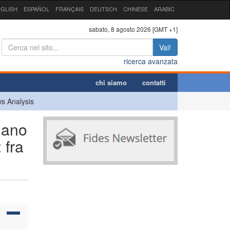
GLISH
ESPAÑOL
FRANÇAIS
DEUTSCH
CHINESE
ARABIC
sabato, 8 agosto 2026 [GMT +1]
Vai!
ricerca avanzata
chi siamo
contatti
s Analysis
iano
 fra