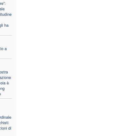
re”:
ale
itudine
li ha
io a
ostra
dazione
ioia è
ong
o
rdinale
histi
ioni di