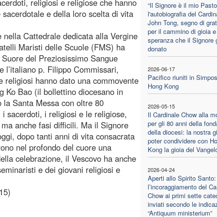
cerdoti, religiosi e religiose che hanno
“Il Signore è il mio Pasto
 sacerdotale e della loro scelta di vita
l'autobiografia del Cardin
John Tong, segno di grat
per il cammino di gioia e
e nella Cattedrale dedicata alla Vergine
speranza che il Signore g
telli Maristi delle Scuole (FMS) ha
donato
le Suore del Preziosissimo Sangue
 l’italiano p. Filippo Commissari,
2026-06-17
Pacifico riuniti in Simpos
tre religiosi hanno dato una commovente
Hong Kong
 Ko Bao (il bollettino diocesano in
o la Santa Messa con oltre 80
2026-05-15
 sacerdoti, i religiosi e le religiose,
Il Cardinale Chow alla m
per gli 80 anni della fon
ma anche fasi difficili. Ma il Signore
della diocesi: la nostra g
oggi, dopo tanti anni di vita consacrata
poter condividere con H
utrono nel profondo del cuore una
Kong la gioia del Vangel
ella celebrazione, il Vescovo ha anche
eminaristi e dei giovani religiosi e
2026-04-24
Aperti allo Spirito Santo:
l’incoraggiamento del Ca
15)
Chow ai primi sette catec
inviati secondo le indicaz
“Antiquum ministerium”