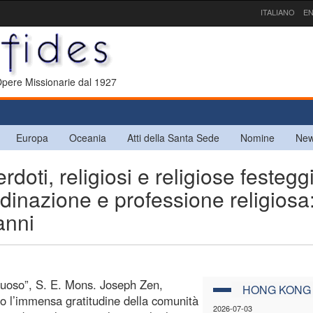
ITALIANO
EN
 Opere Missionarie dal 1927
Europa
Oceania
Atti della Santa Sede
Nomine
New
ti, religiosi e religiose festegg
rdinazione e professione religiosa:
anni
tuoso”, S. E. Mons. Joseph Zen,
HONG KONG
o l’immensa gratitudine della comunità
2026-07-03