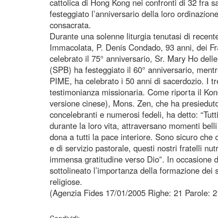
cattolica di Hong Kong nei confronti di 32 fra sa
festeggiato l’anniversario della loro ordinazione
consacrata.
Durante una solenne liturgia tenutasi di recent
Immacolata, P. Denis Condado, 93 anni, dei Fra
celebrato il 75° anniversario, Sr. Mary Ho del
(SPB) ha festeggiato il 60° anniversario, mentre
PIME, ha celebrato i 50 anni di sacerdozio. I 
testimonianza missionaria. Come riporta il Kong
versione cinese), Mons. Zen, che ha presiedut
concelebranti e numerosi fedeli, ha detto: “Tutti i
durante la loro vita, attraversano momenti belli 
dona a tutti la pace interiore. Sono sicuro che 
e di servizio pastorale, questi nostri fratelli n
immensa gratitudine verso Dio”. In occasione d
sottolineato l’importanza della formazione dei s
religiose.
(Agenzia Fides 17/01/2005 Righe: 21 Parole: 2
Condividi: