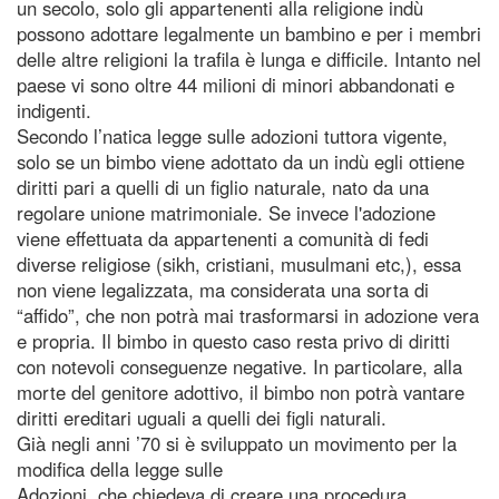
un secolo, solo gli appartenenti alla religione indù
possono adottare legalmente un bambino e per i membri
delle altre religioni la trafila è lunga e difficile. Intanto nel
paese vi sono oltre 44 milioni di minori abbandonati e
indigenti.
Secondo l’natica legge sulle adozioni tuttora vigente,
solo se un bimbo viene adottato da un indù egli ottiene
diritti pari a quelli di un figlio naturale, nato da una
regolare unione matrimoniale. Se invece l'adozione
viene effettuata da appartenenti a comunità di fedi
diverse religiose (sikh, cristiani, musulmani etc,), essa
non viene legalizzata, ma considerata una sorta di
“affido”, che non potrà mai trasformarsi in adozione vera
e propria. Il bimbo in questo caso resta privo di diritti
con notevoli conseguenze negative. In particolare, alla
morte del genitore adottivo, il bimbo non potrà vantare
diritti ereditari uguali a quelli dei figli naturali.
Già negli anni ’70 si è sviluppato un movimento per la
modifica della legge sulle
Adozioni, che chiedeva di creare una procedura