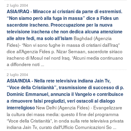
2 luglio 2004
ASIA/IRAQ - Minacce ai cristiani da parte di estremisti.
“Non siamo però alla fuga in massa” dice a Fides un
sacerdote iracheno. Preoccupazione per la nuova
televisione irachena che non dedica alcuna attenzione
Baghdad (Agenzia
alle altre fedi, ma solo all’Islam
Fides)- “Non vi sono fughe in massa di cristiani dall’Iraq”
dice all’Agenzia Fides p. Nizar Semaan, sacerdote siriaco
iracheno di Mosul nel nord Iraq. “Alcuni media continuano
a diffondere noti ...
2 luglio 2004
ASIA/INDIA - Nella rete televisiva indiana Jain Tv,
“Voce della Cristianità”, trasmissione di successo di p.
Dominic Emmanuel, annuncia il Vangelo e contribuisce
a rimuovere falsi pregiudizi, veri ostacoli al dialogo
New Delhi (Agenzia Fides) - Evangelizzare
interreligioso
la cultura dei mass media: questo il fine del programma
“Voce della Cristianità”, in onda sulla rete televisiva privata
indiana Jain Tv, curato dall'Ufficio Comunicazioni So ...