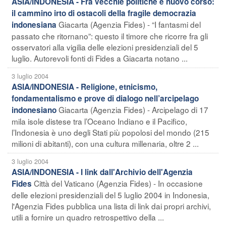
ASIA/INDONESIA - Fra vecchie politiche e nuovo corso:
il cammino irto di ostacoli della fragile democrazia
Giacarta (Agenzia Fides) - “I fantasmi del
indonesiana
passato che ritornano”: questo il timore che ricorre fra gli
osservatori alla vigilia delle elezioni presidenziali del 5
luglio. Autorevoli fonti di Fides a Giacarta notano ...
3 luglio 2004
ASIA/INDONESIA - Religione, etnicismo,
fondamentalismo e prove di dialogo nell’arcipelago
Giacarta (Agenzia Fides) - Arcipelago di 17
indonesiano
mila isole distese tra l’Oceano Indiano e il Pacifico,
l’Indonesia è uno degli Stati più popolosi del mondo (215
milioni di abitanti), con una cultura millenaria, oltre 2 ...
3 luglio 2004
ASIA/INDONESIA - I link dall'Archivio dell'Agenzia
Città del Vaticano (Agenzia Fides) - In occasione
Fides
delle elezioni presidenziali del 5 luglio 2004 in Indonesia,
l'Agenzia Fides pubblica una lista di link dai propri archivi,
utili a fornire un quadro retrospettivo della ...