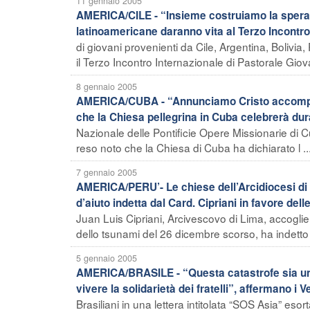
11 gennaio 2005
AMERICA/CILE - “Insieme costruiamo la speranza
latinoamericane daranno vita al Terzo Incontro
di giovani provenienti da Cile, Argentina, Bolivia
il Terzo Incontro Internazionale di Pastorale Giova
8 gennaio 2005
AMERICA/CUBA - “Annunciamo Cristo accompagna
che la Chiesa pellegrina in Cuba celebrerà du
Nazionale delle Pontificie Opere Missionarie di C
reso noto che la Chiesa di Cuba ha dichiarato l ..
7 gennaio 2005
AMERICA/PERU’- Le chiese dell’Arcidiocesi di
d’aiuto indetta dal Card. Cipriani in favore dell
Juan Luis Cipriani, Arcivescovo di Lima, accoglien
dello tsunami del 26 dicembre scorso, ha indetto u
5 gennaio 2005
AMERICA/BRASILE - “Questa catastrofe sia un’
vivere la solidarietà dei fratelli”, affermano i V
Brasiliani in una lettera intitolata “SOS Asia” esort