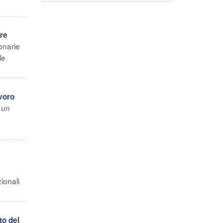
are
onarie
le
voro
 un
ionali
to del