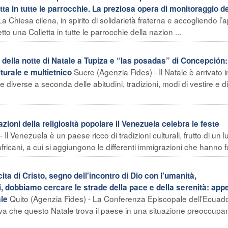
ta in tutte le parrocchie. La preziosa opera di monitoraggio de
a Chiesa cilena, in spirito di solidarietà fraterna e accogliendo l’
to una Colletta in tutte le parrocchie della nazion ...
della notte di Natale a Tupiza e “las posadas” di Concepción:
Sucre (Agenzia Fides) - Il Natale è arrivato i
turale e multietnico
 diverse a seconda delle abitudini, tradizioni, modi di vestire e di
i della religiosità popolare il Venezuela celebra le feste
Il Venezuela è un paese ricco di tradizioni culturali, frutto di un 
ricani, a cui si aggiungono le differenti immigrazioni che hanno fo
i Cristo, segno dell'incontro di Dio con l'umanità,
i, dobbiamo cercare le strade della pace e della serenità: appe
Quito (Agenzia Fides) - La Conferenza Episcopale dell’Ecuado
ale
va che questo Natale trova il paese in una situazione preoccupan