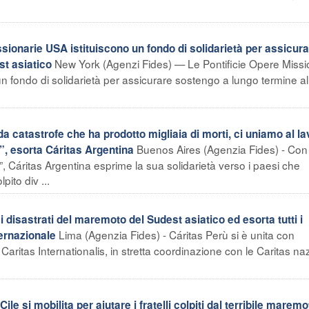
sionarie USA istituiscono un fondo di solidarietà per assicur
New York (Agenzi Fides) — Le Pontificie Opere Missi
st asiatico
 un fondo di solidarietà per assicurare sostengo a lungo termine al
catastrofe che ha prodotto migliaia di morti, ci uniamo al la
Buenos Aires (Agenzia Fides) - Con
ti”, esorta Cáritas Argentina
a”, Cáritas Argentina esprime la sua solidarietà verso i paesi che
ito div ...
disastrati del maremoto del Sudest asiatico ed esorta tutti i
Lima (Agenzia Fides) - Cáritas Perù si è unita con
ternazionale
 Caritas Internationalis, in stretta coordinazione con le Caritas naz
e si mobilita per aiutare i fratelli colpiti dal terribile maremo