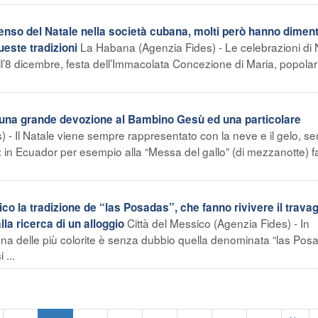
nso del Natale nella società cubana, molti però hanno diment
La Habana (Agenzia Fides) - Le celebrazioni di 
ueste tradizioni
l’8 dicembre, festa dell’Immacolata Concezione di Maria, popol
na grande devozione al Bambino Gesù ed una particolare
) - Il Natale viene sempre rappresentato con la neve e il gelo, s
 in Ecuador per esempio alla “Messa del gallo” (di mezzanotte) f
 la tradizione de “las Posadas”, che fanno rivivere il travag
Città del Messico (Agenzia Fides) - In
a ricerca di un alloggio
 e una delle più colorite è senza dubbio quella denominata “las Pos
 ...