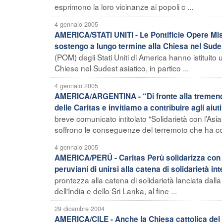
esprimono la loro vicinanze ai popoli c ...
4 gennaio 2005
AMERICA/STATI UNITI - Le Pontificie Opere Mis
sostengo a lungo termine alla Chiesa nel Sude
(POM) degli Stati Uniti di America hanno istituito
Chiese nel Sudest asiatico, in partico ...
4 gennaio 2005
AMERICA/ARGENTINA - “Di fronte alla tremenda 
delle Caritas e invitiamo a contribuire agli aiu
breve comunicato intitolato “Solidarietà con l’Asi
soffrono le conseguenze del terremoto che ha colp
4 gennaio 2005
AMERICA/PERÚ - Caritas Perù solidarizza con i 
peruviani di unirsi alla catena di solidarietà in
prontezza alla catena di solidarietà lanciata dalla
dell'India e dello Sri Lanka, al fine ...
29 dicembre 2004
AMERICA/CILE - Anche la Chiesa cattolica del Cil