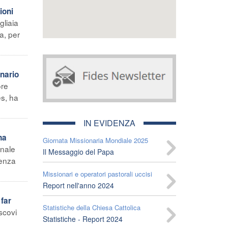
ioni
gliaia
a, per
nario
ore
es, ha
IN EVIDENZA
na
Giornata Missionaria Mondiale 2025
inale
Il Messaggio del Papa
uenza
Missionari e operatori pastorali uccisi
Report nell'anno 2024
far
Statistiche della Chiesa Cattolica
scovi
Statistiche - Report 2024