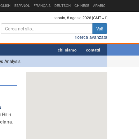
GLISH
ESPAÑOL
FRANÇAIS
DEUTSCH
CHINESE
ARABIC
sabato, 8 agosto 2026 [GMT +1]
Vai!
ricerca avanzata
chi siamo
contatti
s Analysis
o
Ritiri
uelana.