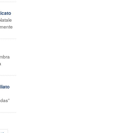
icato
Natale
armente
embra
a
liato
adas”