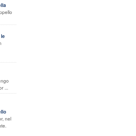
lla
appello
 le
n
lungo
r ...
llo
r, nel
te.