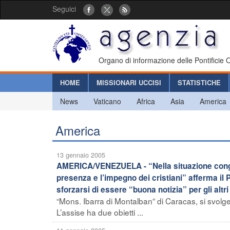
Seguici
Organo di informazione delle Pontificie
HOME
MISSIONARI UCCISI
STATISTICHE
News
Vaticano
Africa
Asia
America
America
13 gennaio 2005
AMERICA/VENEZUELA - “Nella situazione congiun
presenza e l’impegno dei cristiani” afferma il 
sforzarsi di essere “buona notizia” per gli altri
“Mons. Ibarra di Montalban” di Caracas, si svol
L’assise ha due obietti ...