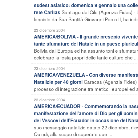
sudest asiatico: domenica 9 gennaio una collet
Santiago del Cile (Agenzia Fides) - L
rete Caritas
lanciato da Sua Santità Giovanni Paolo II, ha indet
23 dicembre 2004
AMERICA/BOLIVIA - Il grande presepio vivente 
tante sfumature del Natale in un paese pluricul
Bolivia dall’Europa ed ha assunto toni e sfumature
celebrare la festa propri delle tante culture che ...
23 dicembre 2004
AMERICA/VENEZUELA - Con diverse manifestazion
Caracas (Agenzia Fides) - 
Natalizie per 40 giorni
processo di integrazione tra meticci, europei ed af
23 dicembre 2004
AMERICA/ECUADOR - Commemorando la nascita d
manifestazione dell'amore di Dio per gli uomin
dei Vescovi dell’Ecuador in occasione del Nat
suo messaggio natalizio datato 22 dicembre, rile
Quindi, allo scopo di superare que ...