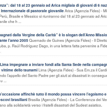
”: dal 18 al 23 gennaio ad Arica migliaia di giovani di 6 naz
Arica (Agenzia Fides) - Mi
 Internazionale di pastorale giovanile
, Perù, Brasile e Messico si riuniranno dal 18 al 23 gennaio ad Aric
nile che h ...
ti dalla Vergine della Carità” è lo slogan dell’Anno Missio
Quemado de Guines (Agenzia Fides) - Il Dirett
rante l’anno 2005
uba, p. Raúl Rodríguez Dago, in una lettera fatta pervenire a Fid
.
 Lima impegnate a inviare fondi alla Santa Sede nella campag
Lima (Agenzia Fides) - Sua Em.za il Card
e vittime dello tsunami
do l’appello del Santo Padre per gli aiuti ai disastrati in conseg
 ...
occasione affinchè tutto il mondo possa vincere l’egoismo e 
Brasilia (Agenzia Fides) - La Conferenza dei Ve
escovi brasiliani
ano alla solidarietà verso i fratelli disastrati del Sudest asiatico,