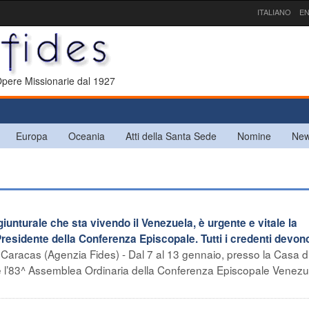
ITALIANO
EN
 Opere Missionarie dal 1927
Europa
Oceania
Atti della Santa Sede
Nomine
New
turale che sta vivendo il Venezuela, è urgente e vitale la
Presidente della Conferenza Episcopale. Tutti i credenti devon
Caracas (Agenzia Fides) - Dal 7 al 13 gennaio, presso la Casa di 
ge l’83^ Assemblea Ordinaria della Conferenza Episcopale Venez