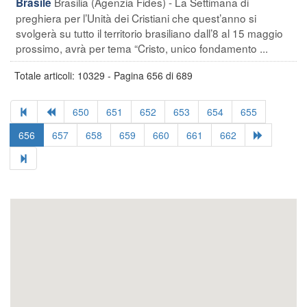
Brasilia (Agenzia Fides) - La Settimana di
Brasile
preghiera per l’Unità dei Cristiani che quest’anno si
svolgerà su tutto il territorio brasiliano dall’8 al 15 maggio
prossimo, avrà per tema “Cristo, unico fondamento ...
Totale articoli: 10329 - Pagina 656 di 689
650
651
652
653
654
655
656
657
658
659
660
661
662