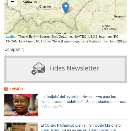
−
Leaflet
| Tiles © Esri — Source: Esri, DeLorme, NAVTEQ, USGS, Intermap, iPC,
NRCAN, Esri Japan, METI, Esri China (Hong Kong), Esri (Thailand), TomTom, 2012
Compartir:
misión
La “brújula” del arzobispo Nwachukwu para los
“comunicadores católicos”: «Son discípulos antes que
“influencers”»
El Obispo Pitchaimuthu en el I Simposio Misionero
Franciscano: «Asia no necesita misioneros que