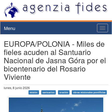
Menu
Toggl
naviga
EUROPA/POLONIA - Miles de
fieles acuden al Santuario
Nacional de Jasna Góra por el
bicentenario del Rosario
Viviente
lunes, 8 junio 2026
misión
santuarios
oración
obras misionales pontificias