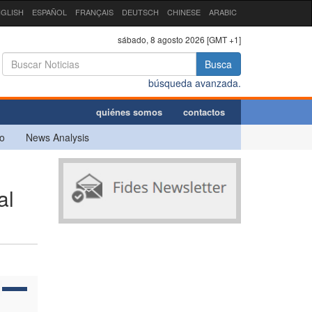
GLISH
ESPAÑOL
FRANÇAIS
DEUTSCH
CHINESE
ARABIC
sábado, 8 agosto 2026 [GMT +1]
Busca
búsqueda avanzada.
quiénes somos
contactos
o
News Analysis
al