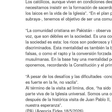
Los católicos, aunque viven en condiciones desf
necesitamos insistir en la formación de sacerdot
los laicos en la vida de la Iglesia”. “En el pla
subraya-, tenemos el objetivo de ser una comun
“La comunidad cristiana en Pakistán - observa
voz, que son débiles en la sociedad. Es una 
la sociedad es esta: los ricos son poderosos y
discriminados. Esta mentalidad es también la
falsas, o como el rapto y la conversión forzada
musulmanas. En la base hay una mentalidad por
oponemos, recordando la Constitución y el princ
“A pesar de los desafíos y las dificultades -con
es fuerte en la fe, no vacila”.
Al término de la visita ad limina, dice, “ha si
parte viva de la Iglesia universal. Somos un
después de la histórica visita de Juan Pablo II
nuestra esperanza”.
(PA) (Agencia Fides 18/5/2026)