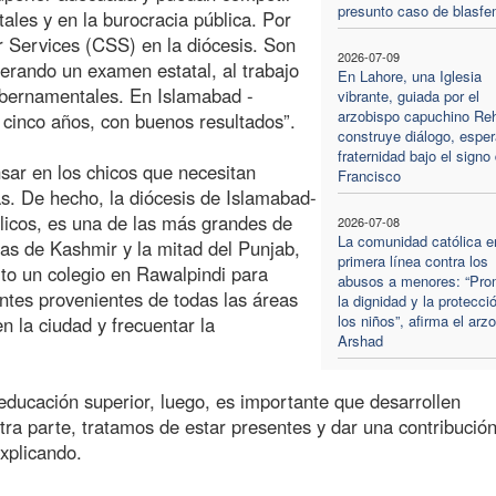
presunto caso de blasfe
ales y en la burocracia pública. Por
r Services (CSS) en la diócesis. Son
2026-07-09
erando un examen estatal, al trabajo
En Lahore, una Iglesia
ubernamentales. En Islamabad -
vibrante, guiada por el
arzobispo capuchino Re
 cinco años, con buenos resultados”.
construye diálogo, espe
fraternidad bajo el signo
sar en los chicos que necesitan
Francisco
s. De hecho, la diócesis de Islamabad-
ólicos, es una de las más grandes de
2026-07-08
La comunidad católica e
nas de Kashmir y la mitad del Punjab,
primera línea contra los
rto un colegio en Rawalpindi para
abusos a menores: “Pro
antes provenientes de todas las áreas
la dignidad y la protecci
los niños”, afirma el arz
en la ciudad y frecuentar la
Arshad
educación superior, luego, es importante que desarrollen
tra parte, tratamos de estar presentes y dar una contribución
xplicando.