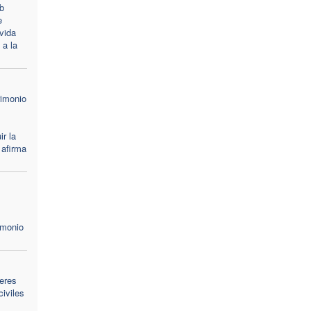
b
e
vida
 a la
rimonio
ir la
 afirma
imonio
deres
civiles