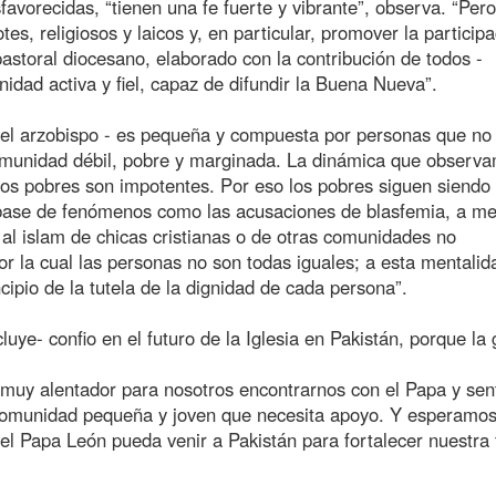
avorecidas, “tienen una fe fuerte y vibrante”, observa. “Pero
es, religiosos y laicos y, en particular, promover la particip
n pastoral diocesano, elaborado con la contribución de todos -
idad activa y fiel, capaz de difundir la Buena Nueva”.
 el arzobispo - es pequeña y compuesta por personas que no
comunidad débil, pobre y marginada. La dinámica que observ
 los pobres son impotentes. Por eso los pobres siguen siendo
 base de fenómenos como las acusaciones de blasfemia, a m
 al islam de chicas cristianas o de otras comunidades no
 la cual las personas no son todas iguales; a esta mentalid
ipio de la tutela de la dignidad de cada persona”.
cluye- confio en el futuro de la Iglesia en Pakistán, porque la
do muy alentador para nosotros encontrarnos con el Papa y sen
a comunidad pequeña y joven que necesita apoyo. Y esperamos
, el Papa León pueda venir a Pakistán para fortalecer nuestra 