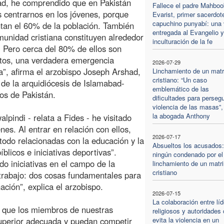
ad, he comprendido que en Pakistán
Fallece el padre Mahboo
centrarnos en los jóvenes, porque
Evarist, primer sacerdot
capuchino punyabí: una 
tan el 60% de la población. También
entregada al Evangelio y
munidad cristiana constituyen alrededor
inculturación de la fe
 Pero cerca del 80% de ellos son
tos, una verdadera emergencia
2026-07-29
a”, afirma el arzobispo Joseph Arshad,
Linchamiento de un mat
cristiano: “Un caso
e de la arquidiócesis de Islamabad-
emblemático de las
pos de Pakistán.
dificultades para persegu
violencia de las masas”,
la abogada Anthony
pindi - relata a Fides - he visitado
nes. Al entrar en relación con ellos,
2026-07-17
odo relacionadas con la educación y la
Absueltos los acusados:
blicos e iniciativas deportivas”.
ningún condenado por el
o iniciativas en el campo de la
linchamiento de un matr
cristiano
trabajo: dos cosas fundamentales para
ción”, explica el arzobispo.
2026-07-15
La colaboración entre lí
que los miembros de nuestras
religiosos y autoridades 
perior adecuada y puedan competir
evita la violencia en un