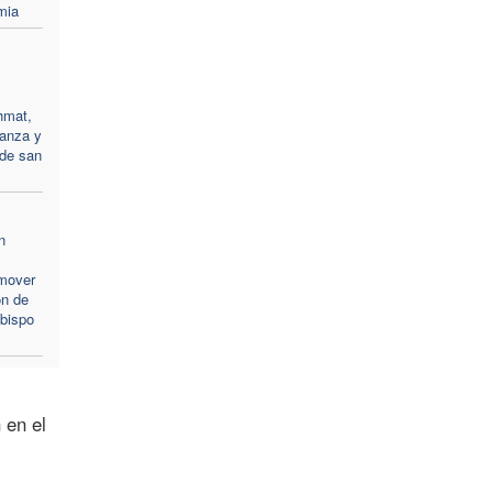
mia
hmat,
ranza y
 de san
n
mover
ón de
obispo
 en el