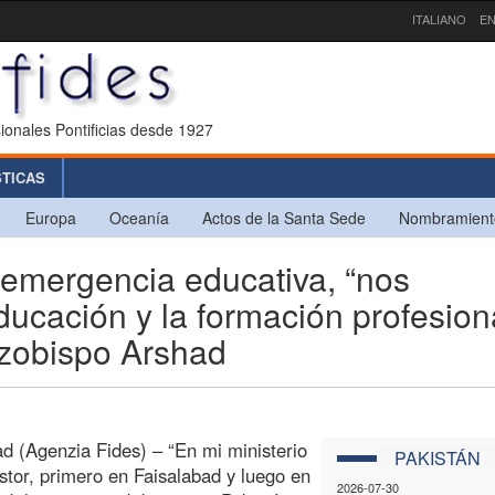
ITALIANO
EN
ionales Pontificias desde 1927
STICAS
Europa
Oceanía
Actos de la Santa Sede
Nombramient
emergencia educativa, “nos
cación y la formación profesion
arzobispo Arshad
d (Agenzia Fides) – “En mi ministerio
PAKISTÁN
tor, primero en Faisalabad y luego en
2026-07-30