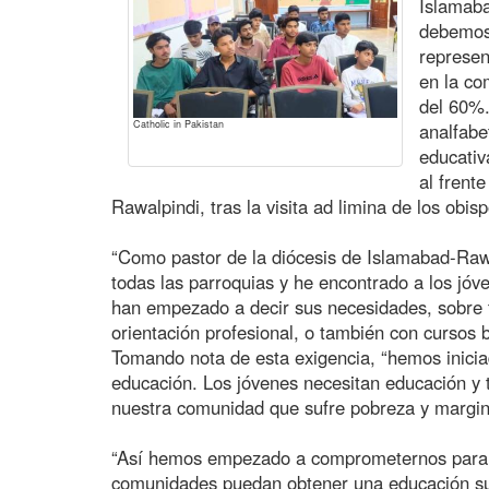
Islamab
debemos 
represen
en la co
del 60%.
Catholic in Pakistan
analfabe
educativ
al frent
Rawalpindi, tras la visita ad limina de los obis
“Como pastor de la diócesis de Islamabad-Rawal
todas las parroquias y he encontrado a los jóve
han empezado a decir sus necesidades, sobre t
orientación profesional, o también con cursos bí
Tomando nota de esta exigencia, “hemos iniciad
educación. Los jóvenes necesitan educación y 
nuestra comunidad que sufre pobreza y margina
“Así hemos empezado a comprometernos para 
comunidades puedan obtener una educación su