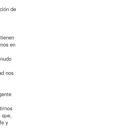
ación de
 tienen
amos en
enudo
ad nos
 gente
tirnos
 que,
fe y