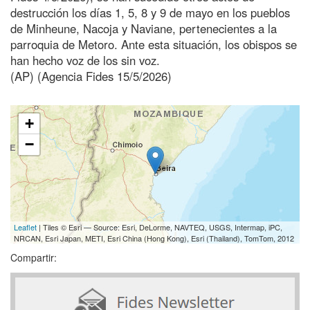
destrucción los días 1, 5, 8 y 9 de mayo en los pueblos
de Minheune, Nacoja y Naviane, pertenecientes a la
parroquia de Metoro. Ante esta situación, los obispos se
han hecho voz de los sin voz.
(AP) (Agencia Fides 15/5/2026)
+
−
Leaflet
| Tiles © Esri — Source: Esri, DeLorme, NAVTEQ, USGS, Intermap, iPC,
NRCAN, Esri Japan, METI, Esri China (Hong Kong), Esri (Thailand), TomTom, 2012
Compartir: