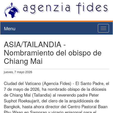
Menu
Toggl
naviga
ASIA/TAILANDIA -
Nombramiento del obispo de
Chiang Mai
jueves, 7 mayo 2026
Ciudad del Vaticano (Agencia Fides) - El Santo Padre, el
7 de mayo de 2026, ha nombrado obispo de la diócesis
de Chiang Mai (Tailandia) al reverendo padre Peter
Suphot Roeksujarit, del clero de la arquidiócesis de
Bangkok, hasta ahora director del Centro Pastoral Baan
Phu Waan en Sampran y vicario episcopal para el