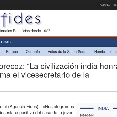
ITALIANO
EN
ionales Pontificias desde 1927
STICAS
Europa
Oceanía
Actos de la Santa Sede
Nombramient
ecoz: “La civilización india honr
rma el vicesecretario de la
lhi (Agencia Fides) - «Nos alegramos
INDIA
desenlace positivo del caso de la joven
2026-08-04