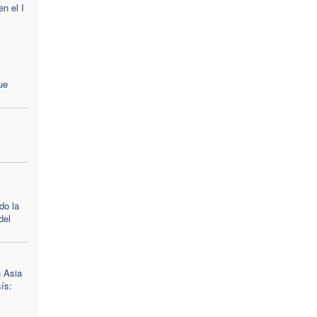
n el I
ue
do la
del
n Asia
ís: