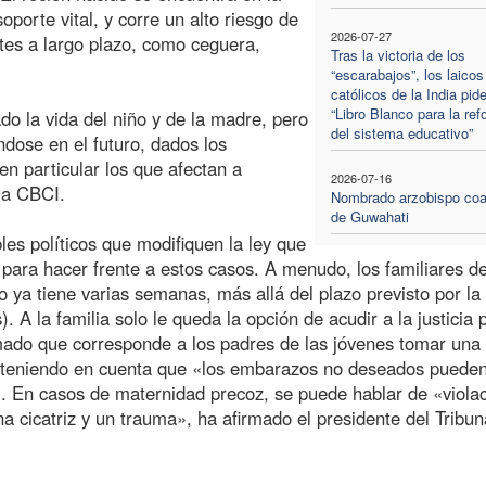
porte vital, y corre un alto riesgo de
2026-07-27
ntes a largo plazo, como ceguera,
Tras la victoria de los
“escarabajos”, los laicos
católicos de la India pid
“Libro Blanco para la re
o la vida del niño y de la madre, pero
del sistema educativo”
ndose en el futuro, dados los
 particular los que afectan a
2026-07-16
la CBCI.
Nombrado arzobispo coa
de Guwahati
es políticos que modifiquen la ley que
 para hacer frente a estos casos. A menudo, los familiares de
 ya tiene varias semanas, más allá del plazo previsto por la 
 A la familia solo le queda la opción de acudir a la justicia 
irmado que corresponde a los padres de las jóvenes tomar una
, teniendo en cuenta que «los embarazos no deseados puede
. En casos de maternidad precoz, se puede hablar de «viola
a cicatriz y un trauma», ha afirmado el presidente del Tribun