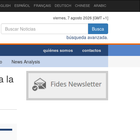
GLISH
ESPAÑOL
FRANÇAIS
DEUTSCH
CHINESE
ARABIC
viernes, 7 agosto 2026 [GMT +1]
Busca
búsqueda avanzada.
quiénes somos
contactos
o
News Analysis
a la