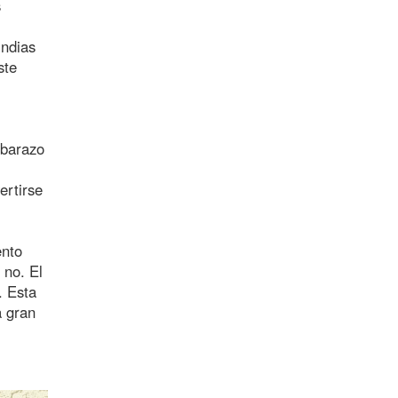
s
indias
ste
mbarazo
ertirse
ento
 no. El
. Esta
a gran