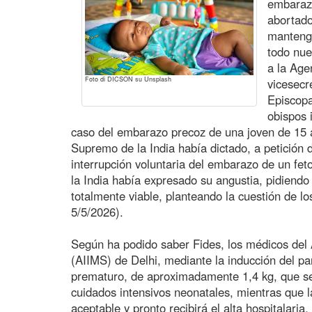
embaraz
abortado
manteng
todo nue
a la Age
Foto di DICSON su Unsplash
vicesecr
Episcopa
obispos i
caso del embarazo precoz de una joven de 15 añ
Supremo de la India había dictado, a petición 
interrupción voluntaria del embarazo de un fet
la India había expresado su angustia, pidiendo 
totalmente viable, planteando la cuestión de l
5/5/2026).
Según ha podido saber Fides, los médicos del A
(AIIMS) de Delhi, mediante la inducción del pa
prematuro, de aproximadamente 1,4 kg, que se
cuidados intensivos neonatales, mientras que 
aceptable y pronto recibirá el alta hospitalaria