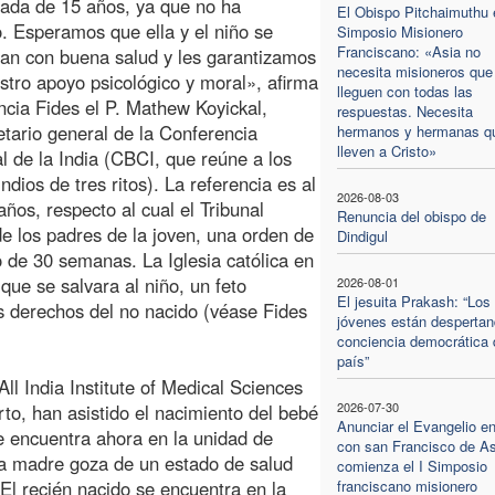
ada de 15 años, ya que no ha
El Obispo Pitchaimuthu e
. Esperamos que ella y el niño se
Simposio Misionero
Franciscano: «Asia no
an con buena salud y les garantizamos
necesita misioneros que
stro apoyo psicológico y moral», afirma
lleguen con todas las
ncia Fides el P. Mathew Koyickal,
respuestas. Necesita
etario general de la Conferencia
hermanos y hermanas q
lleven a Cristo»
l de la India (CBCI, que reúne a los
ndios de tres ritos). La referencia es al
2026-08-03
os, respecto al cual el Tribunal
Renuncia del obispo de
de los padres de la joven, una orden de
Dindigul
o de 30 semanas. La Iglesia católica en
que se salvara al niño, un feto
2026-08-01
El jesuita Prakash: “Los
os derechos del no nacido (véase Fides
jóvenes están despertan
conciencia democrática 
país”
ll India Institute of Medical Sciences
2026-07-30
rto, han asistido el nacimiento del bebé
Anunciar el Evangelio e
 encuentra ahora en la unidad de
con san Francisco de As
la madre goza de un estado de salud
comienza el I Simposio
. El recién nacido se encuentra en la
franciscano misionero