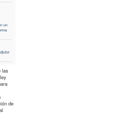
en un
forma
djutor
 las
ley
para
n
ción de
al