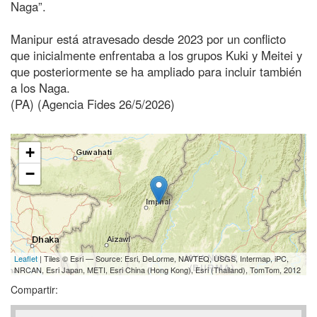
Naga”.
Manipur está atravesado desde 2023 por un conflicto
que inicialmente enfrentaba a los grupos Kuki y Meitei y
que posteriormente se ha ampliado para incluir también
a los Naga.
(PA) (Agencia Fides 26/5/2026)
+
−
Leaflet
| Tiles © Esri — Source: Esri, DeLorme, NAVTEQ, USGS, Intermap, iPC,
NRCAN, Esri Japan, METI, Esri China (Hong Kong), Esri (Thailand), TomTom, 2012
Compartir: