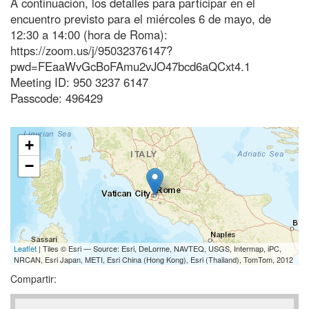
A continuación, los detalles para participar en el
encuentro previsto para el miércoles 6 de mayo, de
12:30 a 14:00 (hora de Roma):
https://zoom.us/j/95032376147?
pwd=FEaaWvGcBoFAmu2vJO47bcd6aQCxt4.1
Meeting ID: 950 3237 6147
Passcode: 496429
+
−
Leaflet
| Tiles © Esri — Source: Esri, DeLorme, NAVTEQ, USGS, Intermap, iPC,
NRCAN, Esri Japan, METI, Esri China (Hong Kong), Esri (Thailand), TomTom, 2012
Compartir: