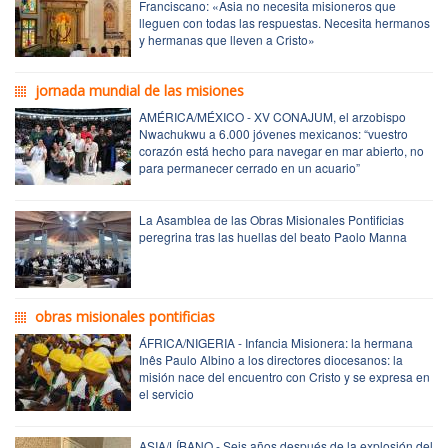
Franciscano: «Asia no necesita misioneros que
lleguen con todas las respuestas. Necesita hermanos
y hermanas que lleven a Cristo»
jornada mundial de las misiones
AMÉRICA/MÉXICO - XV CONAJUM, el arzobispo
Nwachukwu a 6.000 jóvenes mexicanos: “vuestro
corazón está hecho para navegar en mar abierto, no
para permanecer cerrado en un acuario”
La Asamblea de las Obras Misionales Pontificias
peregrina tras las huellas del beato Paolo Manna
obras misionales pontificias
ÁFRICA/NIGERIA - Infancia Misionera: la hermana
Inês Paulo Albino a los directores diocesanos: la
misión nace del encuentro con Cristo y se expresa en
el servicio
ASIA/LÍBANO - Seis años después de la explosión del