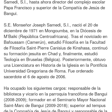
Samedi, S.I., hasta ahora director del complejo escolar
Papa Francisco y superior de la Compañía de Jesús de
Bangui.
S.E. Monseñor Joseph Samedi, S.I., nació el 20 de
diciembre de 1971 en Mongoumba, en la Diócesis de
M’Baiki (República Centroafricana). Tras el noviciado en
Bafoussam (Camerún), estudió Filosofía en la Facultad
de Filosofía Saint-Pierre Canisius de Kinshasa, continuó
su formación jesuita en Chad y, finalmente, estudió
Teología en Bruselas (Bélgica). Posteriormente, obtuvo
una Licenciatura en Historia de la Iglesia en la Pontificia
Universidad Gregoriana de Roma. Fue ordenado
sacerdote el 6 de agosto de 2006.
Ha ocupado los siguientes cargos: responsable de la
biblioteca y vicario en la parroquia francófona de Bangui
(2008-2009); formador en el Seminario Mayor Nacional
Saint-Marc de Bangui (2009-2018); superior ad tempus
de la Compañía de Jesús de Bangui y responsable de la