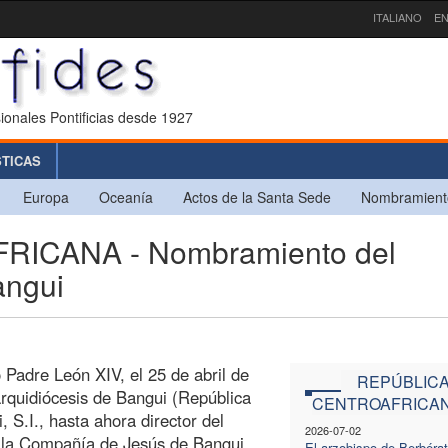
ITALIANO
EN
ionales Pontificias desde 1927
STICAS
Europa
Oceanía
Actos de la Santa Sede
Nombramient
RICANA - Nombramiento del
angui
 Padre León XIV, el 25 de abril de
REPÚBLIC
rquidiócesis de Bangui (República
CENTROAFRICA
 S.I., hasta ahora director del
2026-07-02
e la Compañía de Jesús de Bangui.
El arzobispo de Berbérat