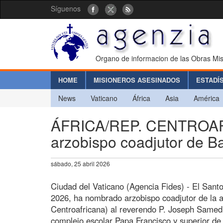
Síguenos
Organo de informacion de las Obras Mis
HOME
MISIONEROS ASESINADOS
ESTADÍ
News
Vaticano
África
Asia
América
ÁFRICA/REP. CENTROAF
arzobispo coadjutor de B
sábado, 25 abril 2026
Ciudad del Vaticano (Agencia Fides) - El Santo
2026, ha nombrado arzobispo coadjutor de la a
Centroafricana) al reverendo P. Joseph Samedi,
complejo escolar Papa Francisco y superior d