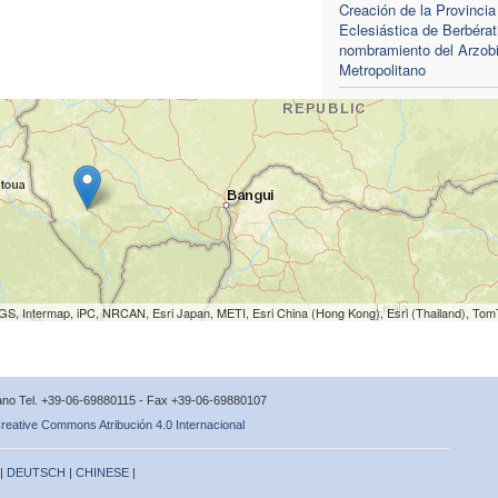
Creación de la Provincia
Eclesiástica de Berbérat
nombramiento del Arzob
Metropolitano
S, Intermap, iPC, NRCAN, Esri Japan, METI, Esri China (Hong Kong), Esri (Thailand), To
icano Tel. +39-06-69880115 - Fax +39-06-69880107
reative Commons Atribución 4.0 Internacional
 |
DEUTSCH
|
CHINESE
|