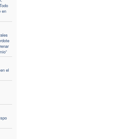
“Todo
e en
rales
erdote
renar
mio”
en el
ispo