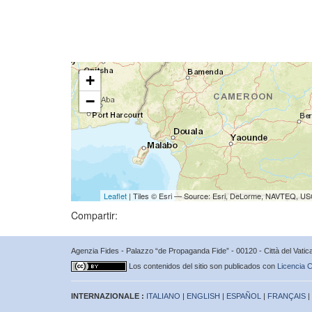
+
−
Leaflet
| Tiles © Esri — Source: Esri, DeLorme, NAVTEQ, USG
Compartir:
Agenzia Fides - Palazzo “de Propaganda Fide” - 00120 - Città del Vat
Los contenidos del sitio son publicados con
Licencia C
INTERNAZIONALE :
ITALIANO
|
ENGLISH
|
ESPAÑOL
|
FRANÇAIS
|