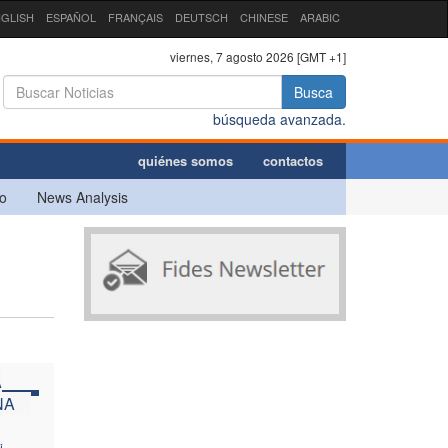
GLISH
ESPAÑOL
FRANÇAIS
DEUTSCH
CHINESE
ARABIC
viernes, 7 agosto 2026 [GMT +1]
Busca
búsqueda avanzada.
quiénes somos
contactos
o
News Analysis
A
NA
i,