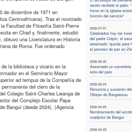
recién recibido el palio: 
honor en la Iglesia exist
20 de diciembre de 1971 en
función del servicio”
ca Centroafricana). Tras el noviciado
a Facultad de Filosofía Saint-Pierre
2026-07-01
suita en Chad y, finalmente, estudió
Celebrados hoy los fune
, obtuvo una Licenciatura en Historia
del padre Crépin, el sac
asesinado “quizás para f
egoriana de Roma. Fue ordenado
el proceso de paz en Zé
2026-06-30
e la biblioteca y vicario en la
Asesinado un sacerdote 
este del país
formador en el Seminario Mayor
uperior ad tempus de la Compañía de
2026-06-24
 permanente del clero de la
Renuncia y sucesión del
 del Colegio Saint-Charles Lwanga de
Obispo de Bangassou
rector del Complejo Escolar Papa
 de Bangui (desde 2024). (Agencia
2026-04-25
Nombramiento del arzob
coadjutor de Bangui
2026-04-25