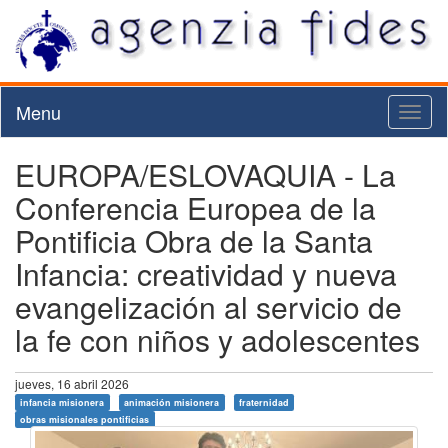
Menu
Toggl
naviga
EUROPA/ESLOVAQUIA - La
Conferencia Europea de la
Pontificia Obra de la Santa
Infancia: creatividad y nueva
evangelización al servicio de
la fe con niños y adolescentes
jueves, 16 abril 2026
infancia misionera
animación misionera
fraternidad
obras misionales pontificias