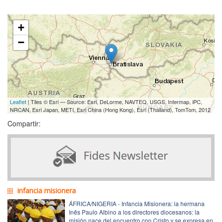
+
−
Leaflet
| Tiles © Esri — Source: Esri, DeLorme, NAVTEQ, USGS, Intermap, iPC,
NRCAN, Esri Japan, METI, Esri China (Hong Kong), Esri (Thailand), TomTom, 2012
Compartir:
infancia misionera
ÁFRICA/NIGERIA - Infancia Misionera: la hermana
Inês Paulo Albino a los directores diocesanos: la
misión nace del encuentro con Cristo y se expresa en