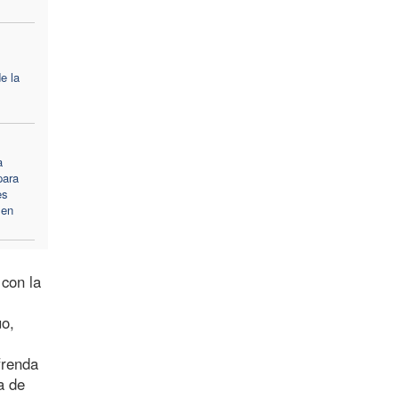
e la
a
para
es
 en
 con la
uo,
frenda
a de