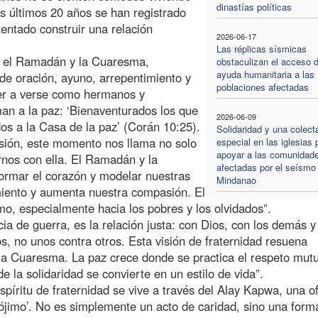
dinastías políticas
s últimos 20 años se han registrado
entado construir una relación
2026-06-17
Las réplicas sísmicas
e el Ramadán y la Cuaresma,
obstaculizan el acceso d
ayuda humanitaria a las
de oración, ayuno, arrepentimiento y
poblaciones afectadas
ver a verse como hermanos y
an a la paz: ‘Bienaventurados los que
2026-06-09
odos a la Casa de la paz’ (Corán 10:25).
Solidaridad y una colect
isión, este momento nos llama no solo
especial en las iglesias 
apoyar a las comunidad
ernos con ella. El Ramadán y la
afectadas por el seísmo
ormar el corazón y modelar nuestras
Mindanao
imiento y aumenta nuestra compasión. El
mo, especialmente hacia los pobres y los olvidados”.
ia de guerra, es la relación justa: con Dios, con los demás y
s, no unos contra otros. Esta visión de fraternidad resuena
a Cuaresma. La paz crece donde se practica el respeto mut
e la solidaridad se convierte en un estilo de vida”.
spíritu de fraternidad se vive a través del Alay Kapwa, una o
rójimo’. No es simplemente un acto de caridad, sino una form