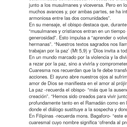
junto a los musulmanes y viceversa. Pero en lo
muchos avances y, por ambas partes, se ha int
armoniosa entre las dos comunidades”.
En su mensaje, el obispo destaca que, durant
“musulmanes y cristianos entran en un tiempo 
generosidad”. Esto impulsa a “aprender o vol
hermanas”. “Nuestros textos sagrados nos llam
trabajan por la paz’ (Mt 5,9) y ‘Dios invita a t
En un mundo marcado por la violencia y la div
a rezar por la paz, sino a vivirla y compromet
Cuaresma nos recuerdan que la fe debe transf
acciones. El ayuno abre nuestros ojos al sufr
amor de Dios se manifiesta en el amor al próji
La paz -recuerda el obispo- “más que la ausenc
creación”. “Hemos sido creados para vivir junto
profundamente tanto en el Ramadán como en l
donde el diálogo sustituye a la sospecha y dond
En Filipinas -recuerda mons. Bagaforo- “este e
cuaresmal cuyo nombre significa ‘ofrenda al p