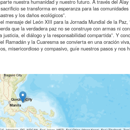
parte nuestra humanidad y nuestro futuro. A través del Alay
l sacrificio se transforma en esperanza para las comunidades
sastres y los daños ecológicos”.
el mensaje del León XIII para la Jornada Mundial de la Paz, 
erda que la verdadera paz no se construye con armas ni con
a justicia, el diálogo y la responsabilidad compartida”. Y con
del Ramadán y la Cuaresma se convierta en una oración viva
os, misericordioso y compasivo, guíe nuestros pasos y nos 
S, Intermap, iPC, NRCAN, Esri Japan, METI, Esri China (Hong Kong), Esri (Thailand), To