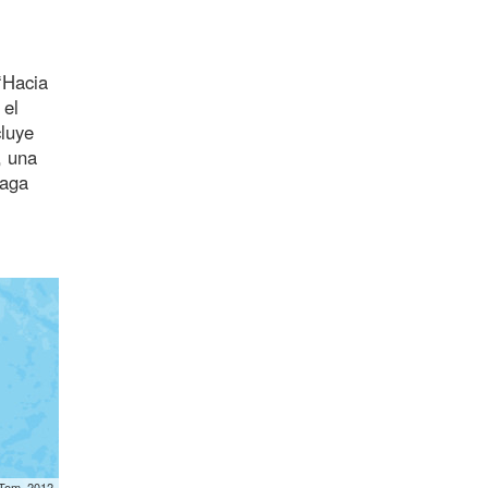
‘Hacia
 el
cluye
, una
haga
mTom, 2012