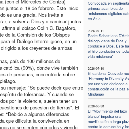
 (con el Miércoles de Ceniza)
Convocada en septiembr
n juntos el 18 de febrero. Este inicio
primera asamblea de
“misioneros digitales cat
do es una gracia. Nos invita a
en Asia
rar, a volver a Dios y a caminar juntos
”, afirma el obispo Colin C. Bagaforo,
2026-07-11
te de la Comisión de los Obispos
Padre Sebastiano D’Ambr
 para el Diálogo Interreligioso, en un
diálogo viene de Dios y
conduce a Dios. Este ha
dirigido a los creyentes de ambas
el hilo conductor de toda
vida misionera”
nas, país de 100 millones de
e católica (90%), donde vive también
2026-07-10
El cardenal Quevedo rec
nes de personas, concentrada sobre
“Harmony in Diversity A
piélago.
por una vida dedicada a 
ar su mensaje: “Se puede decir que entre
construcción de la paz e
espíritu de tolerancia. Y cuando se
Mindanao
dos por la violencia, suelen tener un
2026-06-30
cuestiones de posesión de tierras”. El
El “Movimiento del lazo
s: “Debido a algunas diferencias
blanco” impulsa una
da que dificulta la convivencia en
movilización a largo pla
anos no se sienten cómodos viviendo
contra la corrupción y la