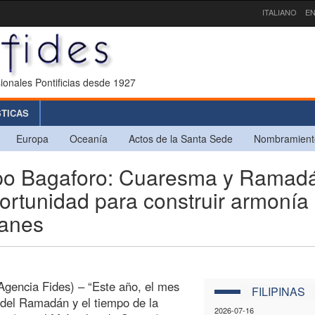
ITALIANO
EN
ionales Pontificias desde 1927
STICAS
Europa
Oceanía
Actos de la Santa Sede
Nombramient
spo Bagaforo: Cuaresma y Ramad
ortunidad para construir armonía
manes
Agencia Fides) – “Este año, el mes
FILIPINAS
del Ramadán y el tiempo de la
2026-07-16