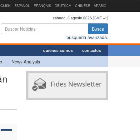
GLISH
ESPAÑOL
FRANÇAIS
DEUTSCH
CHINESE
ARABIC
sábado, 8 agosto 2026 [GMT +1]
Busca
búsqueda avanzada.
quiénes somos
contactos
o
News Analysis
án