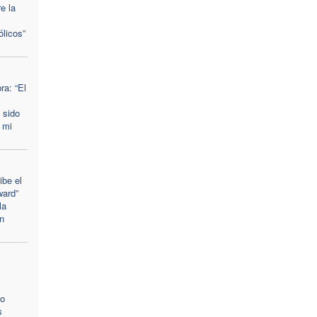
e la
ólicos”
a: “El
 sido
 mi
ibe el
ward”
la
n
zo
s