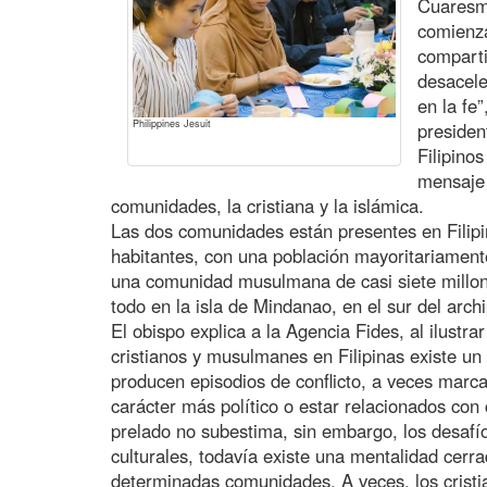
Cuaresma
comienza
comparti
desacele
en la fe
Philippines Jesuit
presiden
Filipinos
mensaje 
comunidades, la cristiana y la islámica.
Las dos comunidades están presentes en Filipi
habitantes, con una población mayoritariament
una comunidad musulmana de casi siete millo
todo en la isla de Mindanao, en el sur del archi
El obispo explica a la Agencia Fides, al ilustr
cristianos y musulmanes en Filipinas existe un 
producen episodios de conflicto, a veces marca
carácter más político o estar relacionados con 
prelado no subestima, sin embargo, los desafío
culturales, todavía existe una mentalidad cerra
determinadas comunidades. A veces, los cristi