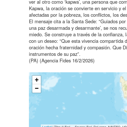
ver al otro como ‘kapwa’, una persona que com
Kapwa, la oración se convierte en servicio y e
afectadas por la pobreza, los conflictos, los de
El mensaje cita a la Santa Sede: “Guiados por 
una paz desarmada y desarmante’, se nos recu
miedo. Se construye a través de la confianza, l
con un deseo: “Que esta vivencia compartida 
oración hecha fraternidad y compasión. Que Di
instrumentos de su paz”.
(PA) (Agencia Fides 16/2/2026)
+
−
Leaflet
| Tiles © Esri — Source: Esri, DeLorme, NAVTEQ, USG