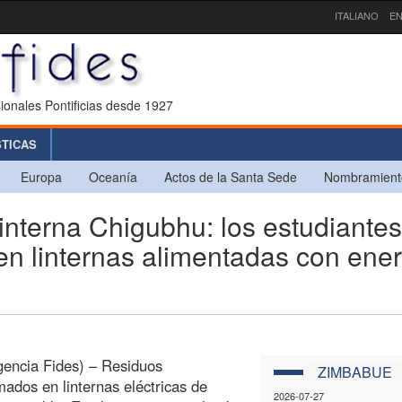
ITALIANO
EN
ionales Pontificias desde 1927
STICAS
Europa
Oceanía
Actos de la Santa Sede
Nombramient
nterna Chigubhu: los estudiantes
en linternas alimentadas con ene
encia Fides) – Residuos
ZIMBABUE
mados en linternas eléctricas de
2026-07-27