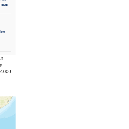
irman
los
an
ra
42.000