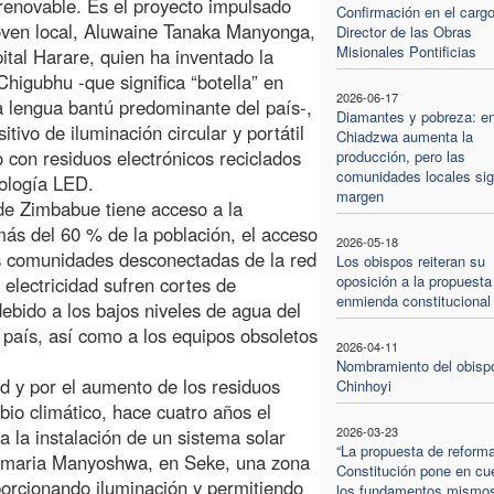
renovable. Es el proyecto impulsado
Confirmación en el cargo
oven local, Aluwaine Tanaka Manyonga,
Director de las Obras
Misionales Pontificias
pital Harare, quien ha inventado la
 Chigubhu -que significa “botella” en
2026-06-17
a lengua bantú predominante del país-,
Diamantes y pobreza: e
itivo de iluminación circular y portátil
Chiadzwa aumenta la
o con residuos electrónicos reciclados
producción, pero las
comunidades locales sig
ología LED.
margen
 de Zimbabue tiene acceso a la
 más del 60 % de la población, el acceso
2026-05-18
as comunidades desconectadas de la red
Los obispos reiteran su
oposición a la propuesta
 electricidad sufren cortes de
enmienda constitucional
ebido a los bajos niveles de agua del
l país, así como a los equipos obsoletos
2026-04-11
Nombramiento del obisp
dad y por el aumento de los residuos
Chinhoyi
bio climático, hace cuatro años el
2026-03-23
 la instalación de un sistema solar
“La propuesta de reforma
primaria Manyoshwa, en Seke, una zona
Constitución pone en cu
oporcionando iluminación y permitiendo
los fundamentos mismo