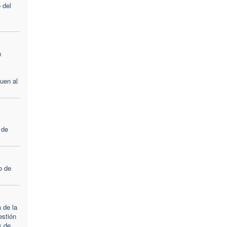
 del
n
uen al
 de
o de
 de la
estión
s de