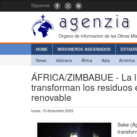
Síguenos
Organo de informacion de las Obras Mis
HOME
MISIONEROS ASESINADOS
ESTADÍ
News
Vaticano
África
Asia
América
ÁFRICA/ZIMBABUE - La li
transforman los residuos 
renovable
lunes, 15 diciembre 2025
Seke (Ag
transfor