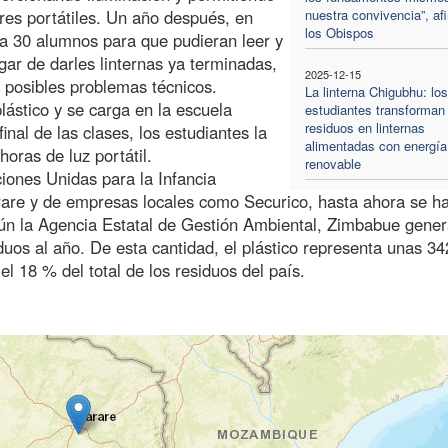
ores portátiles. Un año después, en
nuestra convivencia”, af
los Obispos
 a 30 alumnos para que pudieran leer y
gar de darles linternas ya terminadas,
2025-12-15
r posibles problemas técnicos.
La linterna Chigubhu: los
plástico y se carga en la escuela
estudiantes transforman 
residuos en linternas
inal de las clases, los estudiantes la
alimentadas con energía
horas de luz portátil.
renovable
iones Unidas para la Infancia
are y de empresas locales como Securico, hasta ahora se h
egún la Agencia Estatal de Gestión Ambiental, Zimbabue gene
duos al año. De esta cantidad, el plástico representa unas 3
l 18 % del total de los residuos del país.