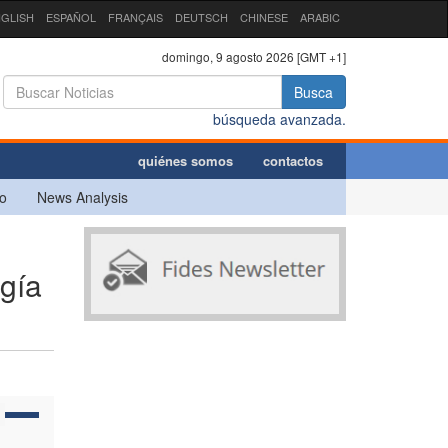
GLISH
ESPAÑOL
FRANÇAIS
DEUTSCH
CHINESE
ARABIC
domingo, 9 agosto 2026 [GMT +1]
Busca
búsqueda avanzada.
quiénes somos
contactos
o
News Analysis
rgía