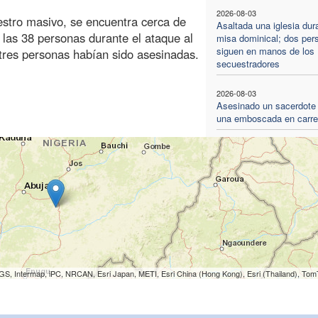
2026-08-03
estro masivo, se encuentra cerca de
Asaltada una iglesia dur
 las 38 personas durante el ataque al
misa dominical; dos per
siguen en manos de los
e tres personas habían sido asesinadas.
secuestradores
2026-08-03
Asesinado un sacerdote
una emboscada en carre
S, Intermap, iPC, NRCAN, Esri Japan, METI, Esri China (Hong Kong), Esri (Thailand), To