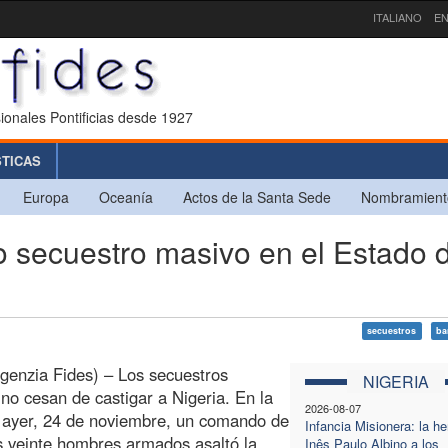
ITALIANO
EN
ionales Pontificias desde 1927
STICAS
Europa
Oceanía
Actos de la Santa Sede
Nombramient
secuestro masivo en el Estado 
secuestros
ba
genzia Fides) – Los secuestros
NIGERIA
no cesan de castigar a Nigeria. En la
2026-08-07
 ayer, 24 de noviembre, un comando de
Infancia Misionera: la h
 veinte hombres armados asaltó la
Inês Paulo Albino a los