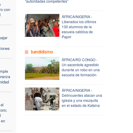
“autoridades competentes”
a
ro con
l
ÁFRICA/NIGERIA -
Liberados los últimos
130 alumnos de la
escuela católica de
Papiri
bajar
ciones
bandidismo
ÁFRICA/RD CONGO -
Un sacerdote agredido
durante un robo en una
umple
escuela de formación
eranza
nidad
ÁFRICA/NIGERIA -
Delincuentes atacan una
iglesia y una mezquita
el
en el estado de Katsina
oro;
l
 en