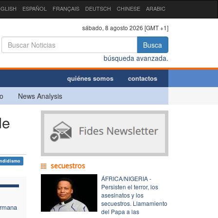
GLISH
ESPAÑOL
FRANÇAIS
DEUTSCH
CHINESE
ARABIC
sábado, 8 agosto 2026 [GMT +1]
Busca
búsqueda avanzada.
quiénes somos
contactos
o
News Analysis
de
ndidismo
secuestros
ÁFRICA/NIGERIA -
Persisten el terror, los
asesinatos y los
secuestros. Llamamiento
ermana
del Papa a las