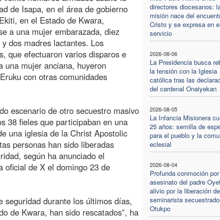
directores diocesanos: l
d de Isapa, en el área de gobierno
misión nace del encuent
 Ekiti, en el Estado de Kwara,
Cristo y se expresa en e
se a una mujer embarazada, diez
servicio
y dos madres lactantes. Los
s, que efectuaron varios disparos e
2026-08-06
La Presidencia busca re
 a una mujer anciana, huyeron
la tensión con la Iglesia
 Eruku con otras comunidades
católica tras las declara
del cardenal Onaiyekan
ido escenario de otro secuestro masivo
2026-08-05
La Infancia Misionera c
s 38 fieles que participaban en una
25 años: semilla de esp
e una iglesia de la Christ Apostolic
para el pueblo y la comu
tas personas han sido liberadas
eclesial
uridad, según ha anunciado el
2026-08-04
a oficial de X el domingo 23 de
Profunda conmoción por 
asesinato del padre Oyet
alivio por la liberación de
e seguridad durante los últimos días,
seminarista secuestrado
Otukpo
ado de Kwara, han sido rescatados”, ha