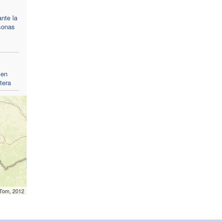
ante la
sonas
 en
tera
mTom, 2012