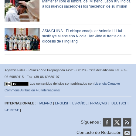
Mantener libre el umbral del Misterio. León XIV indica
a los nuevos sacerdotes los “secretos” de su misión
ASIA/CHINA - El obispo coadjutor Antonio Li Hui
sustituye al anciano Nicola Han Jide al frente de la
diócesis de Pingliang
Agenzia Fides - Palazzo “de Propaganda Fide” - 00120 - Città del Vaticano Tel. +39-
06-69880115 - Fax +39-06-69880107
Los contenidos del sitio son publicados con
Licencia Creative
Commons Atribución 4.0 Internacional
INTERNAZIONALE :
ITALIANO
|
ENGLISH
|
ESPAÑOL
|
FRANÇAIS
| |
DEUTSCH
|
CHINESE
|
Síguenos :
Contacto de Redacción