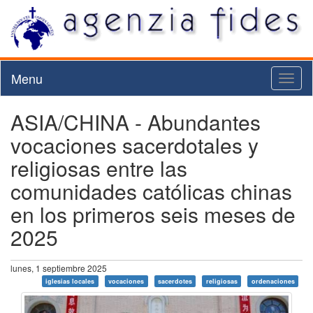
Menu
Toggl
naviga
ASIA/CHINA - Abundantes
vocaciones sacerdotales y
religiosas entre las
comunidades católicas chinas
en los primeros seis meses de
2025
lunes, 1 septiembre 2025
iglesias locales
vocaciones
sacerdotes
religiosas
ordenaciones