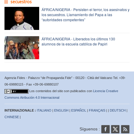
secuestros
ÁFRICA/NIGERIA - Persisten el terror, los asesinatos y
los secuestros. Llamamiento del Papa a las
“autoridades competentes”
ÁFRICA/NIGERIA - Liberados los últimos 130
alumnos de la escuela católica de Papiri
Agenzia Fides - Palazzo “de Propaganda Fide” - 00120 - Città del Vaticano Tel. +39-
06-69880115 - Fax +39-06-69880107
Los contenidos del sitio son publicados con
Licencia Creative
Commons Atribución 4.0 Internacional
INTERNAZIONALE :
ITALIANO
|
ENGLISH
|
ESPAÑOL
|
FRANÇAIS
| |
DEUTSCH
|
CHINESE
|
Síguenos :