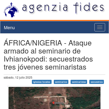
Menu
Toggl
naviga
ÁFRICA/NIGERIA - Ataque
armado al seminario de
Ivhianokpodi: secuestrados
tres jóvenes seminaristas
sábado, 12 julio 2025
iglesias locales
seminarios
seminaristas
secuestros