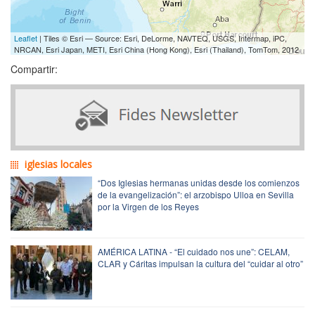
Leaflet
| Tiles © Esri — Source: Esri, DeLorme, NAVTEQ, USGS, Intermap, iPC,
NRCAN, Esri Japan, METI, Esri China (Hong Kong), Esri (Thailand), TomTom, 2012
Compartir:
iglesias locales
“Dos Iglesias hermanas unidas desde los comienzos
de la evangelización”: el arzobispo Ulloa en Sevilla
por la Virgen de los Reyes
AMÉRICA LATINA - “El cuidado nos une”: CELAM,
CLAR y Cáritas impulsan la cultura del “cuidar al otro”