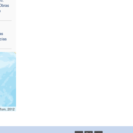
 Obras
n
as
cias
mTom, 2012