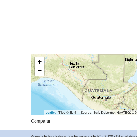
+
−
Leaflet
| Tiles © Esri — Source: Esri, DeLorme, NAVTEQ, USG
Compartir:
Agenzia Fides - Palazzo “de Propaganda Fide” - 00120 - Città del Vat