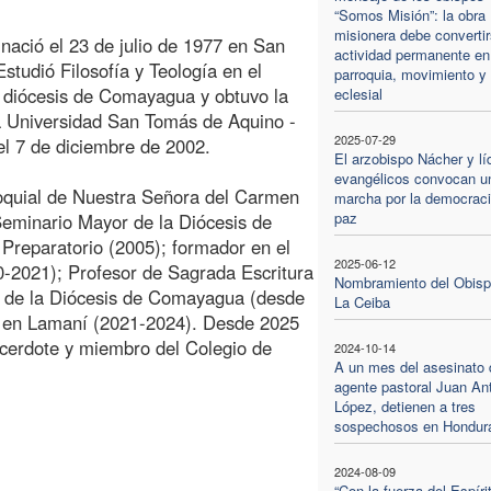
“Somos Misión”: la obra
misionera debe converti
ació el 23 de julio de 1977 en San
actividad permanente en
tudió Filosofía y Teología en el
parroquia, movimiento y
 diócesis de Comayagua y obtuvo la
eclesial
cia Universidad San Tomás de Aquino -
2025-07-29
l 7 de diciembre de 2002.
El arzobispo Nácher y lí
evangélicos convocan u
roquial de Nuestra Señora del Carmen
marcha por la democraci
paz
Seminario Mayor de la Diócesis de
reparatorio (2005); formador en el
2025-06-12
-2021); Profesor de Sagrada Escritura
Nombramiento del Obisp
l de la Diócesis de Comayagua (desde
La Ceiba
 en Lamaní (2021-2024). Desde 2025
cerdote y miembro del Colegio de
2024-10-14
A un mes del asesinato 
agente pastoral Juan An
López, detienen a tres
sospechosos en Hondur
2024-08-09
“Con la fuerza del Espíri