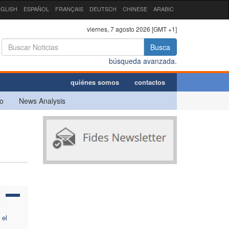
GLISH
ESPAÑOL
FRANÇAIS
DEUTSCH
CHINESE
ARABIC
viernes, 7 agosto 2026 [GMT +1]
Busca
búsqueda avanzada.
quiénes somos
contactos
o
News Analysis
 el