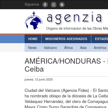
Síguenos
Organo de informacion de las Obras Mis
HOME
MISIONEROS ASESINADOS
ESTADÍ
News
Vaticano
África
Asia
América
AMÉRICA/HONDURAS - No
Ceiba
jueves, 12 junio 2025
Ciudad del Vaticano (Agencia Fides) - El Santo
ha nombrado obispo de la diócesis de La Ceiba
Velásquez Hernández, del clero de Comayagua,
Mayor Cristo Sumo Sacerdote de Comayagua.