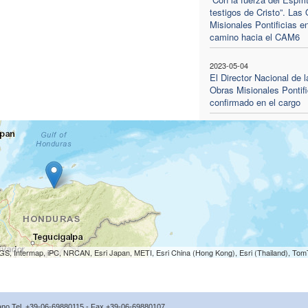
testigos de Cristo”. Las
Misionales Pontificias e
camino hacia el CAM6
2023-05-04
El Director Nacional de l
Obras Misionales Pontifi
confirmado en el cargo
S, Intermap, iPC, NRCAN, Esri Japan, METI, Esri China (Hong Kong), Esri (Thailand), To
icano Tel. +39-06-69880115 - Fax +39-06-69880107