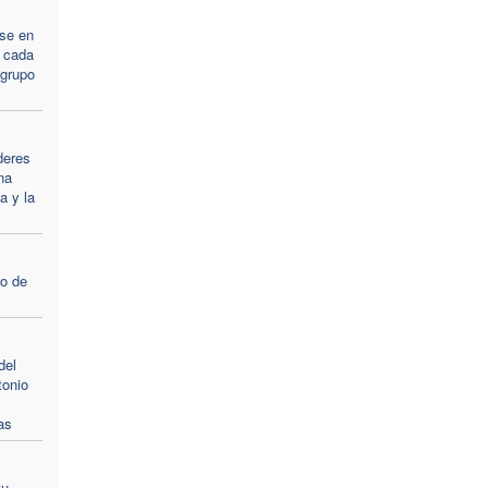
rse en
 cada
 grupo
deres
na
a y la
o de
del
tonio
as
tu,