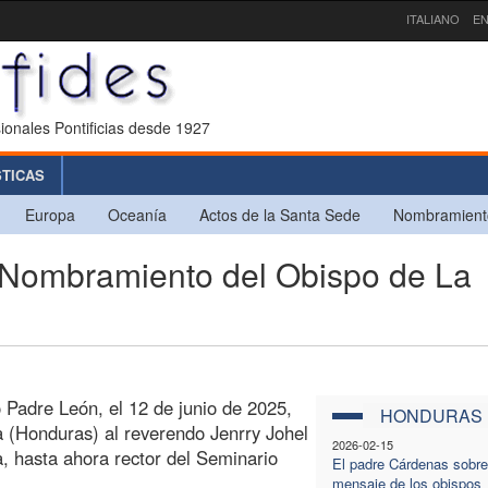
ITALIANO
EN
ionales Pontificias desde 1927
STICAS
Europa
Oceanía
Actos de la Santa Sede
Nombramient
mbramiento del Obispo de La
 Padre León, el 12 de junio de 2025,
HONDURAS
 (Honduras) al reverendo Jenrry Johel
2026-02-15
 hasta ahora rector del Seminario
El padre Cárdenas sobre
mensaje de los obispos