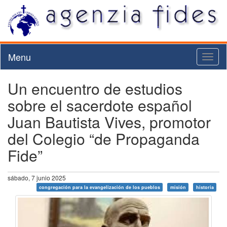
Menu
Toggl
naviga
Un encuentro de estudios
sobre el sacerdote español
Juan Bautista Vives, promotor
del Colegio “de Propaganda
Fide”
sábado, 7 junio 2025
congregación para la evangelización de los pueblos
misión
historia