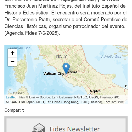
Francisco Juan Martínez Rojas, del Instituto Español de
Historia Eclesiástica. El encuentro será moderado por el
Dr. Pierantonio Piatti, secretario del Comité Pontificio de
Ciencias Históricas, organismo patrocinador del evento.
(Agencia Fides 7/6/2025).
+
−
Leaflet
| Tiles © Esri — Source: Esri, DeLorme, NAVTEQ, USGS, Intermap, iPC,
NRCAN, Esri Japan, METI, Esri China (Hong Kong), Esri (Thailand), TomTom, 2012
Compartir: