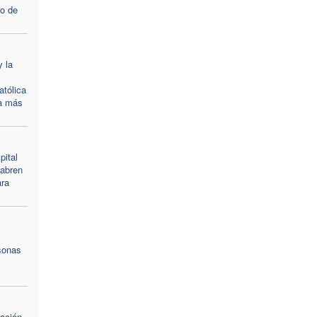
io de
y la
tólica
 a más
pital
 abren
ara
sonas
zación