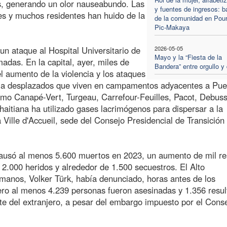
es, generando un olor nauseabundo. Las
y fuentes de ingresos: b
es y muchos residentes han huido de la
de la comunidad en Pour
Pic-Makaya
un ataque al Hospital Universitario de
2026-05-05
Mayo y la “Fiesta de la
das. En la capital, ayer, miles de
Bandera” entre orgullo y 
el aumento de la violencia y los ataques
n a desplazados que viven en campamentos adyacentes a Pue
como Canapé-Vert, Turgeau, Carrefour-Feuilles, Pacot, Debuss
aitiana ha utilizado gases lacrimógenos para dispersar a la
Ville d'Accueil, sede del Consejo Presidencial de Transición 
 causó al menos 5.600 muertos en 2023, un aumento de mil r
2.000 heridos y alrededor de 1.500 secuestros. El Alto
anos, Volker Türk, había denunciado, horas antes de los
brero al menos 4.239 personas fueron asesinadas y 1.356 resul
te del extranjero, a pesar del embargo impuesto por el Cons