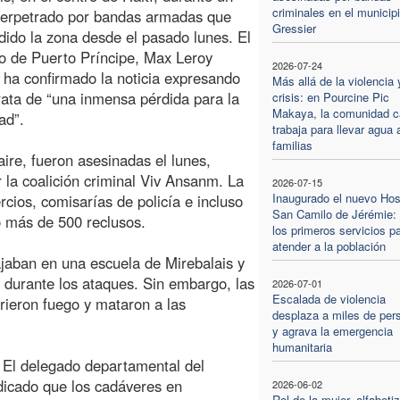
criminales en el municip
perpetrado por bandas armadas que
Gressier
dido la zona desde el pasado lunes. El
o de Puerto Príncipe, Max Leroy
2026-07-24
 ha confirmado la noticia expresando
Más allá de la violencia 
rata de “una inmensa pérdida para la
crisis: en Pourcine Pic
Makaya, la comunidad ca
ad”.
trabaja para llevar agua
familias
ire, fueron asesinadas el lunes,
 la coalición criminal Viv Ansanm. La
2026-07-15
Inaugurado el nuevo Hos
cios, comisarías de policía e incluso
San Camilo de Jérémie:
o más de 500 reclusos.
los primeros servicios p
atender a la población
bajaban en una escuela de Mirebalais y
 durante los ataques. Sin embargo, las
2026-07-01
Escalada de violencia
rieron fuego y mataron a las
desplaza a miles de per
y agrava la emergencia
humanitaria
a. El delegado departamental del
dicado que los cadáveres en
2026-06-02
Rol de la mujer, alfabeti