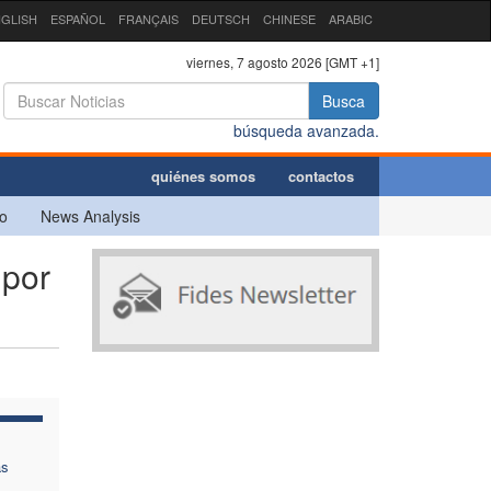
GLISH
ESPAÑOL
FRANÇAIS
DEUTSCH
CHINESE
ARABIC
viernes, 7 agosto 2026 [GMT +1]
Busca
búsqueda avanzada.
quiénes somos
contactos
o
News Analysis
 por
as