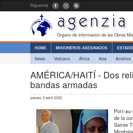
Síguenos
Organo de informacion de las Obras Mis
HOME
MISIONEROS ASESINADOS
ESTADÍ
News
Vaticano
África
Asia
América
AMÉRICA/HAITÍ - Dos reli
bandas armadas
jueves, 3 abril 2025
Port-au-
de la co
Sainte T
Mirebala