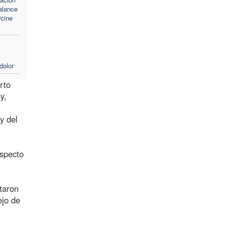
alance
cine
dolor
rto
y,
y del
especto
taron
ejo de