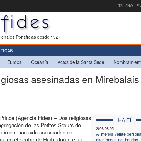
ITALIANO
EN
ionales Pontificias desde 1927
STICAS
Europa
Oceanía
Actos de la Santa Sede
Nombramient
giosas asesinadas en Mirebalais
Prince (Agencia Fides) – Dos religiosas
HAITÍ
ngregación de las Petites Sœurs de
2026-08-05
hérèse, han sido asesinadas en
Al menos veinte person
is, en el centro de Haití, durante un
asesinadas por bandas