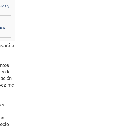
vida y
n y
evará a
antos
a cada
lación
 vez me
 y
on
ueblo