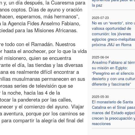
 y, un día después, la Cuaresma para
la paz
tianos coptos. Días de ayuno y oración
 hacen, esperamos, más hermanos”,
2025-07-23
a la Agencia Fides Anselmo Fabiano,
No es un “evento”, sino 
valiosa oportunidad de
ciedad para las Misiones Africanas.
comunión: los jóvenes
egipcios greco-melquitas
bre todo con el Ramadán. Nuestros
próxima JMJ en Roma
asta el anochecer, por lo que la vida
l misionero, quien se encuentra
2025-06-04
Anselmo Fabiano al térm
te el día, las tiendas y las diversas
su misión en Egipto:
na es realmente difícil encontrar a
“Peregrino en el silencio
familias musulmanas permanecen en sus
desierto y con una cultur
diferente y fascinante”
osas series de televisión que se
 la noche, hacia las 4 de la
2025-05-30
ocar la pandereta por las calles,
El monasterio de Santa
necer y el comienzo del ayuno. Viajar
Catalina en el Sinaí pas
a aventura, porque por los caminos se
manos del Estado egipci
crecen la preocupación y
ara compartir la alegría del final del
reacciones