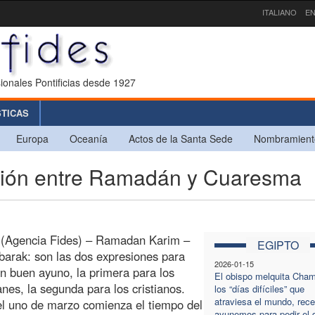
ITALIANO
EN
ionales Pontificias desde 1927
STICAS
Europa
Oceanía
Actos de la Santa Sede
Nombramient
ión entre Ramadán y Cuaresma
o (Agencia Fides) – Ramadan Karim –
EGIPTO
arak: son las dos expresiones para
2026-01-15
n buen ayuno, la primera para los
El obispo melquita Cham
es, la segunda para los cristianos.
los “días difíciles” que
atraviesa el mundo, rec
l uno de marzo comienza el tiempo del
ayunemos para pedir el 