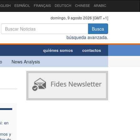
GLISH
ESPAÑOL
FRANÇAIS
DEUTSCH
CHINESE
ARABIC
domingo, 9 agosto 2026 [GMT +1]
Busca
búsqueda avanzada.
quiénes somos
contactos
o
News Analysis
i: en
emos y
don de