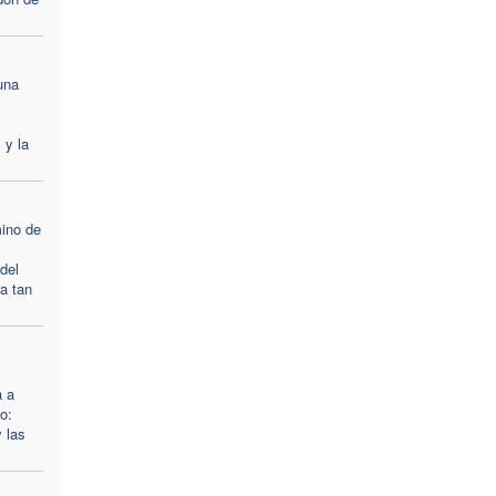
una
 y la
ino de
 del
a tan
a a
o:
 las