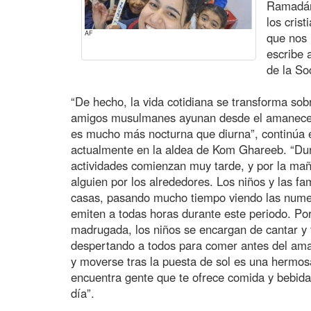
Ramadán
los cris
AF
que nos
escribe 
de la So
“De hecho, la vida cotidiana se transforma so
amigos musulmanes ayunan desde el amanecer h
es mucho más nocturna que diurna”, continúa e
actualmente en la aldea de Kom Ghareeb. “Duran
actividades comienzan muy tarde, y por la maña
alguien por los alrededores. Los niños y las 
casas, pasando mucho tiempo viendo las numer
emiten a todas horas durante este periodo. Por
madrugada, los niños se encargan de cantar y t
despertando a todos para comer antes del ama
y moverse tras la puesta de sol es una hermos
encuentra gente que te ofrece comida y bebida p
día”.