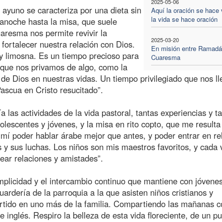
2025-05-06
 ayuno se caracteriza por una dieta sin
Aquí la oración se hace 
la vida se hace oración
anoche hasta la misa, que suele
aresma nos permite revivir la
2025-03-20
fortalecer nuestra relación con Dios.
En misión entre Ramadá
y limosna. Es un tiempo precioso para
Cuaresma
l que nos privamos de algo, como la
 de Dios en nuestras vidas. Un tiempo privilegiado que nos ll
ascua en Cristo resucitado”.
a las actividades de la vida pastoral, tantas experiencias y t
olescentes y jóvenes, y la misa en rito copto, que me result
 mí poder hablar árabe mejor que antes, y poder entrar en re
s y sus luchas. Los niños son mis maestros favoritos, y cada
ear relaciones y amistades”.
mplicidad y el intercambio continuo que mantiene con jóvenes
ardería de la parroquia a la que asisten niños cristianos y
rtido en uno más de la familia. Compartiendo las mañanas c
e inglés. Respiro la belleza de esta vida floreciente, de un p