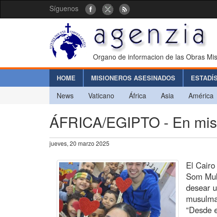
Síguenos
Organo de informacion de las Obras Mis
HOME
MISIONEROS ASESINADOS
ESTADÍ
News
Vaticano
África
Asia
América
ÁFRICA/EGIPTO - En mis
jueves, 20 marzo 2025
El Cair
Som Mub
desear u
musulman
“Desde e