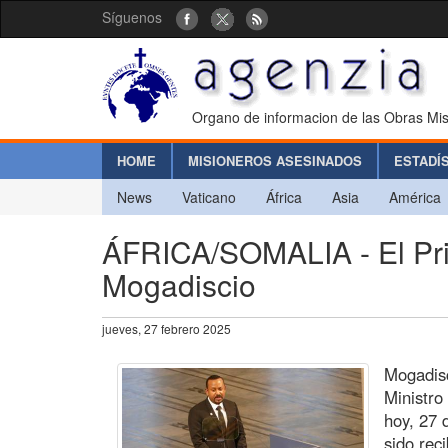
Síguenos
Organo de informacion de las Obras Mis
HOME
MISIONEROS ASESINADOS
ESTADÍ
News
Vaticano
África
Asia
América
ÁFRICA/SOMALIA - El Prim
Mogadiscio
jueves, 27 febrero 2025
Mogadisc
Ministro
hoy, 27 
sido rec