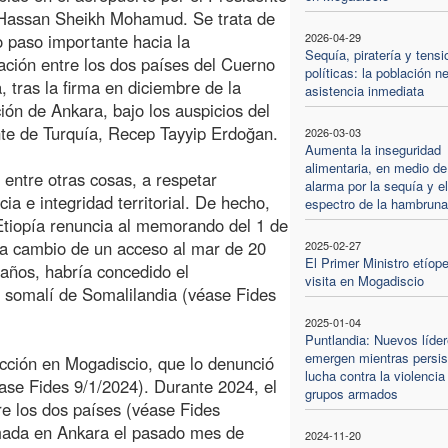
 Hassan Sheikh Mohamud. Se trata de
 paso importante hacia la
2026-04-29
Sequía, piratería y tens
iación entre los dos países del Cuerno
políticas: la población n
a, tras la firma en diciembre de la
asistencia inmediata
ión de Ankara, bajo los auspicios del
te de Turquía, Recep Tayyip Erdoğan.
2026-03-03
Aumenta la inseguridad
alimentaria, en medio de
entre otras cosas, a respetar
alarma por la sequía y el
 e integridad territorial. De hecho,
espectro de la hambruna
, Etiopía renuncia al memorando del 1 de
 a cambio de un acceso al mar de 20
2025-02-27
El Primer Ministro etíop
 años, habría concedido el
visita en Mogadiscio
ta somalí de Somalilandia (véase Fides
2025-01-04
Puntlandia: Nuevos líde
emergen mientras persis
ción en Mogadiscio, que lo denunció
lucha contra la violencia
éase Fides 9/1/2024). Durante 2024, el
grupos armados
re los dos países (véase Fides
irmada en Ankara el pasado mes de
2024-11-20