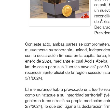
somalí,
un nuevo
reconcil
de Áfric
Declarac
Presiden
Con este acto, ambas partes se comprometen, 
mutuamente su soberanía, unidad, independencia
con la declaración firmada en la capital turca
enero de 2024, mediante el cual Addis Abeba,
km de costa para sus “fuerzas navales” por 50
reconocimiento oficial de la región secesionis
3/1/2024).
El memorando había provocado una fuerte reac
como un “ataque a su integridad territorial” (v
gobierno turco ofreció su propia mediación ent
2/7/2024), lo que dio lugar a la declaración f