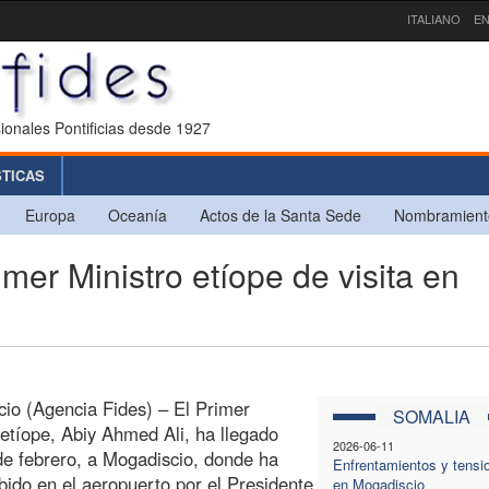
ITALIANO
EN
ionales Pontificias desde 1927
STICAS
Europa
Oceanía
Actos de la Santa Sede
Nombramient
er Ministro etíope de visita en
io (Agencia Fides) – El Primer
SOMALIA
 etíope, Abiy Ahmed Ali, ha llegado
2026-06-11
de febrero, a Mogadiscio, donde ha
Enfrentamientos y tensi
ibido en el aeropuerto por el Presidente
en Mogadiscio