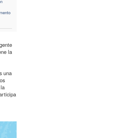
ón
omento
ngente
ne la
s una
los
 la
rticipa