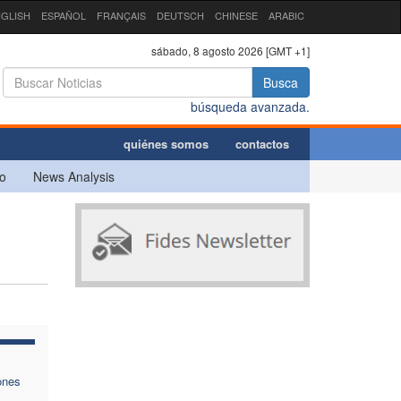
GLISH
ESPAÑOL
FRANÇAIS
DEUTSCH
CHINESE
ARABIC
sábado, 8 agosto 2026 [GMT +1]
Busca
búsqueda avanzada.
quiénes somos
contactos
o
News Analysis
ones