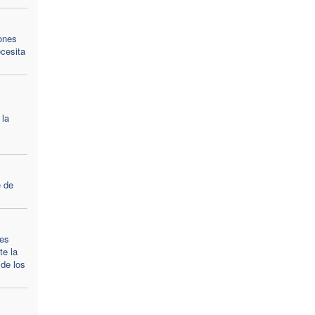
iones
ecesita
 la
e de
res
te la
 de los