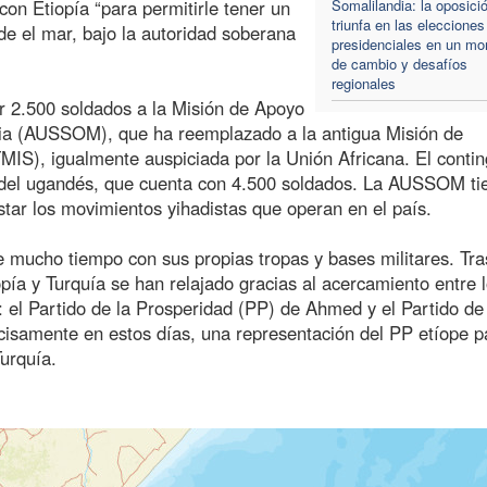
on Etiopía “para permitirle tener un
Somalilandia: la oposici
triunfa en las elecciones
de el mar, bajo la autoridad soberana
presidenciales en un m
de cambio y desafíos
regionales
r 2.500 soldados a la Misión de Apoyo
alia (AUSSOM), que ha reemplazado a la antigua Misión de
MIS), igualmente auspiciada por la Unión Africana. El conti
del ugandés, que cuenta con 4.500 soldados. La AUSSOM tie
star los movimientos yihadistas que operan en el país.
 mucho tiempo con sus propias tropas y bases militares. Tra
iopía y Turquía se han relajado gracias al acercamiento entre 
: el Partido de la Prosperidad (PP) de Ahmed y el Partido de
cisamente en estos días, una representación del PP etíope pa
urquía.