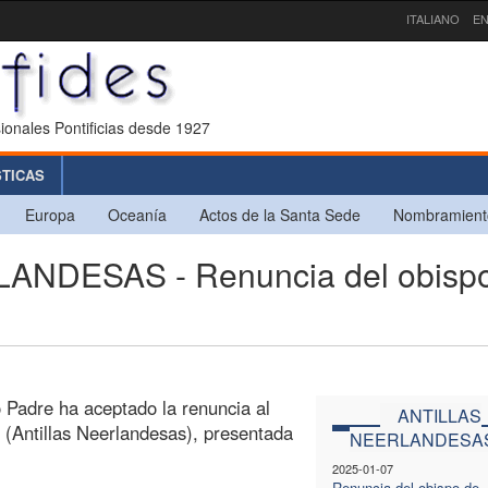
ITALIANO
EN
ionales Pontificias desde 1927
STICAS
Europa
Oceanía
Actos de la Santa Sede
Nombramient
NDESAS - Renuncia del obisp
 Padre ha aceptado la renuncia al
ANTILLAS
 (Antillas Neerlandesas), presentada
NEERLANDESA
2025-01-07
Renuncia del obispo de