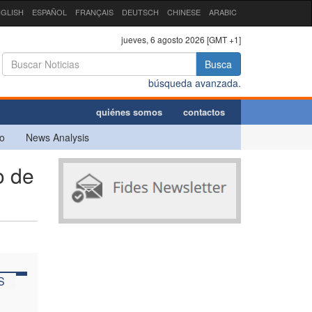
GLISH
ESPAÑOL
FRANÇAIS
DEUTSCH
CHINESE
ARABIC
jueves, 6 agosto 2026 [GMT +1]
Busca
búsqueda avanzada.
quiénes somos
contactos
o
News Analysis
o de
S