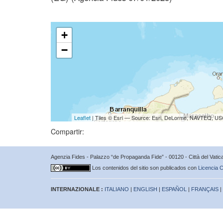
+
−
Leaflet
| Tiles © Esri — Source: Esri, DeLorme, NAVTEQ, USG
Compartir:
Agenzia Fides - Palazzo “de Propaganda Fide” - 00120 - Città del Vat
Los contenidos del sitio son publicados con
Licencia C
INTERNAZIONALE :
ITALIANO
|
ENGLISH
|
ESPAÑOL
|
FRANÇAIS
|